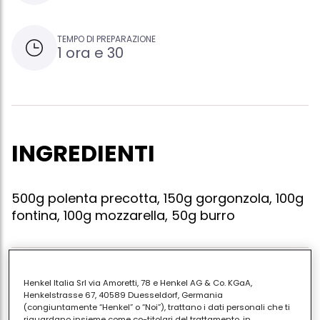
TEMPO DI PREPARAZIONE
1 ora e 30
INGREDIENTI
500g polenta precotta, 150g gorgonzola, 100g
fontina, 100g mozzarella, 50g burro
Cucinare la polenta precotta con l'aggiunta di sale
Henkel Italia Srl via Amoretti, 78 e Henkel AG & Co. KGaA,
per 3 minuti mescolando. far raffreddare in un
Henkelstrasse 67, 40589 Duesseldorf, Germania
(congiuntamente “Henkel” o “Noi”), trattano i dati personali che ti
contenitore rettangolare. tagliare i formaggi a piccoli
riguardano insieme come co-titolari del trattamento, in