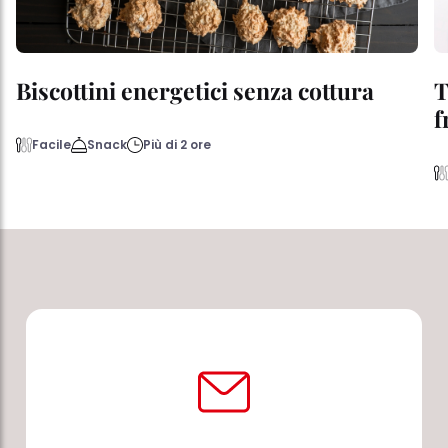
Biscottini energetici senza cottura
T
f
Facile
Snack
Più di 2 ore