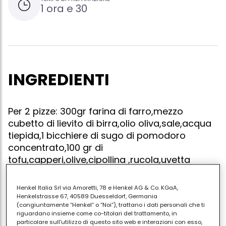
1 ora e 30
INGREDIENTI
Per 2 pizze: 300gr farina di farro,mezzo
cubetto di lievito di birra,olio oliva,sale,acqua
tiepida,1 bicchiere di sugo di pomodoro
concentrato,100 gr di
tofu,capperi,olive,cipollina ,rucola,uvetta
secca ammollata.
Henkel Italia Srl via Amoretti, 78 e Henkel AG & Co. KGaA,
Henkelstrasse 67, 40589 Duesseldorf, Germania
(congiuntamente “Henkel” o “Noi”), trattano i dati personali che ti
riguardano insieme come co-titolari del trattamento, in
Impastare la farina con 2 bicchieri di acqua tiepida in
particolare sull'utilizzo di questo sito web e interazioni con esso,