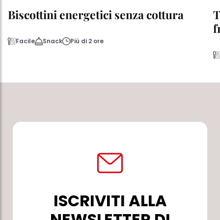
Biscottini energetici senza cottura
T
f
Facile
Snack
Più di 2 ore
ISCRIVITI ALLA
NEWSLETTER DI