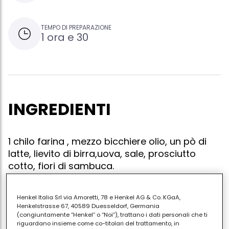
TEMPO DI PREPARAZIONE
1 ora e 30
INGREDIENTI
1 chilo farina , mezzo bicchiere olio, un pò di
latte, lievito di birra,uova, sale, prosciutto
cotto, fiori di sambuca.
Henkel Italia Srl via Amoretti, 78 e Henkel AG & Co. KGaA,
Henkelstrasse 67, 40589 Duesseldorf, Germania
Sciogliere il lievito in una terrina di acqua tiepida,
(congiuntamente “Henkel” o “Noi”), trattano i dati personali che ti
aggiungere sale, l'olio, latte ,uova, prosciutto a dadini
riguardano insieme come co-titolari del trattamento, in