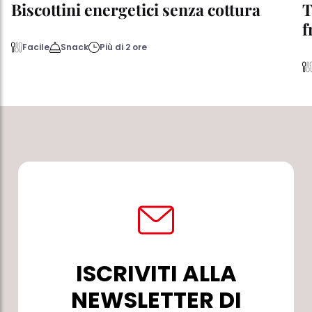
Biscottini energetici senza cottura
T
f
Facile
Snack
Più di 2 ore
ISCRIVITI ALLA
NEWSLETTER DI