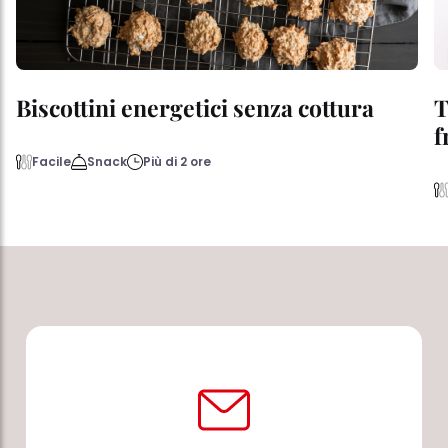
Biscottini energetici senza cottura
T
f
Facile
Snack
Più di 2 ore