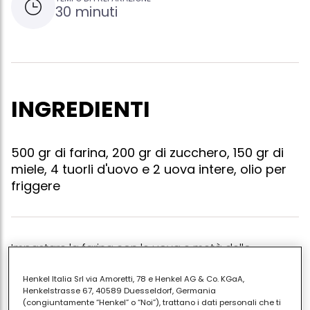
30 minuti
INGREDIENTI
500 gr di farina, 200 gr di zucchero, 150 gr di
miele, 4 tuorli d'uovo e 2 uova intere, olio per
friggere
Impastare la farina con le uova e metà dello
zucchero fino a ottenere un composto liscio e
Henkel Italia Srl via Amoretti, 78 e Henkel AG & Co. KGaA,
omogeneo. formare dei bastoncini, tagliarli a
Henkelstrasse 67, 40589 Duesseldorf, Germania
tocchetti di 1-2 cm. e friggerli in olio o strutto bollente
(congiuntamente “Henkel” o “Noi”), trattano i dati personali che ti