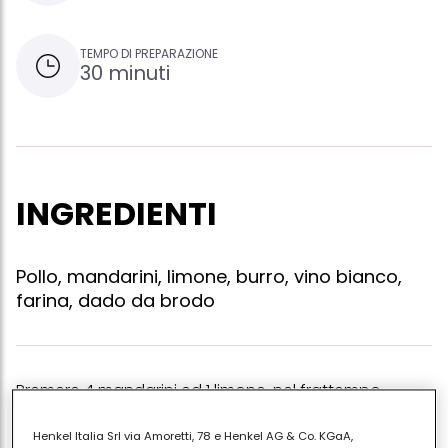
TEMPO DI PREPARAZIONE
30 minuti
INGREDIENTI
Pollo, mandarini, limone, burro, vino bianco,
farina, dado da brodo
Premere 4 mandarini ed 1 limone. nel frattempo
passare nella farina 4 petti di pollo tagliati a filetti,
Henkel Italia Srl via Amoretti, 78 e Henkel AG & Co. KGaA,
facendo ben aderire la farina e scuotendone