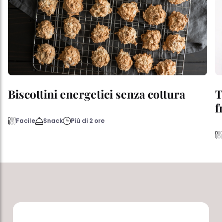
Biscottini energetici senza cottura
T
f
Facile
Snack
Più di 2 ore