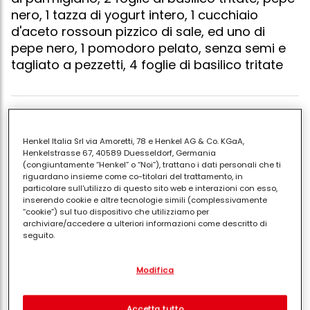
nero, 1 tazza di yogurt intero, 1 cucchiaio
d'aceto rossoun pizzico di sale, ed uno di
pepe nero, 1 pomodoro pelato, senza semi e
tagliato a pezzetti, 4 foglie di basilico tritate
Per preparare il ripieno far rosolare la cipolla con un
Henkel Italia Srl via Amoretti, 78 e Henkel AG & Co. KGaA,
cucchiaiod'olio ed uno di burro, a fuoco lento per 15
Henkelstrasse 67, 40589 Duesseldorf, Germania
minuti, senza che si scurisca troppo. unire gli spinaci
(congiuntamente “Henkel” o “Noi”), trattano i dati personali che ti
riguardano insieme come co-titolari del trattamento, in
al soffritto. cuocere a fuoco lento per circa 10 minuti,
particolare sull'utilizzo di questo sito web e interazioni con esso,
lasciando evaporare bene i'acqua degli spinaci.
inserendo cookie e altre tecnologie simili (complessivamente
trasferire il composto in una terrina e lasciar
“cookie”) sul tuo dispositivo che utilizziamo per
archiviare/accedere a ulteriori informazioni come descritto di
raffreddare.aggiungere gli altri ingredienti,
seguito.
mescolando accuratamente.per preparare i petti di
Con il tuo consenso, noi e i nostri partner (inclusi come titolari
pollo: inserire un dito tra la carne e la pelle
Modifica
separati o co-titolari come indicato nella nostra Informativa sulla
dividendole, lasciando però la pelle attaccata su un
protezione dei dati collegata nel piè di pagina, Sezione "Cookie,
pixel, impronte digitali e tecnologie simili" utilizzeremo anche
lato, in modo da formare una tasca, in cui introdurre
cookie ed elaboreremo i dati relativi a te per
misurare e
Accetta tutto