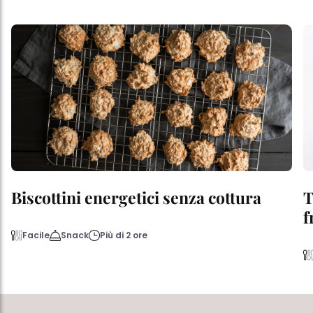
Biscottini energetici senza cottura
T
f
Facile
Snack
Più di 2 ore