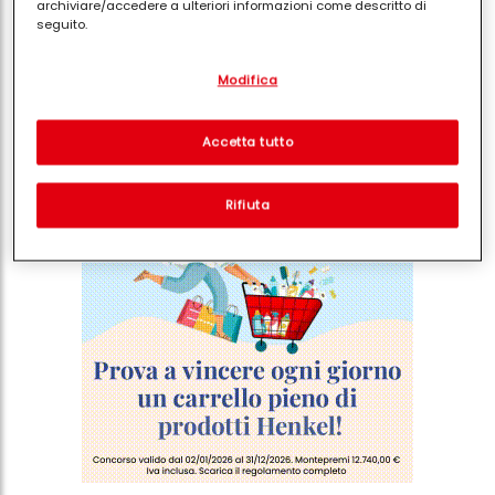
archiviare/accedere a ulteriori informazioni come descritto di
seguito.
Con il tuo consenso, noi e i nostri partner (inclusi come titolari
Modifica
separati o co-titolari come indicato nella nostra Informativa sulla
protezione dei dati collegata nel piè di pagina, Sezione "Cookie,
Condividi
pixel, impronte digitali e tecnologie simili" utilizzeremo anche
cookie ed elaboreremo i dati relativi a te per
misurare e
Accetta tutto
ottimizzare le prestazioni di questo sito Web, per fornirti
funzionalità che migliorano l'utilizzo di questo sito Web
e/o per marketing personalizzato
. Analizzeremo il tuo utilizzo
Rifiuta
di questo sito Web e le tue interazioni commerciali con noi
(rispettivamente dell'azienda per cui lavori) per) e su tale base
tracciare i tuoi acquisti dei nostri prodotti su siti Web di terzi,
conservare le nostre informazioni sulle entità commerciali e
creare profili individuali su di te che potrebbero essere arricchiti
con dati ottenuti da terze parti e altri siti Web. Utilizziamo questi
profili per scopi di marketing personalizzato, in particolare per
visualizzare annunci pubblicitari che potrebbero interessarti
(basati, ad esempio, sui tuoi interessi identificati) su questo sito
web e altri media (di terzi) tramite i dispositivi assegnati a te o
alla tua famiglia, nonché per misurare e ottimizzare il successo
delle campagne pubblicitarie.
Puoi trovare maggiori informazioni sul trattamento dei tuoi dati
nella nostra Informativa sulla protezione dei dati collegata nel piè
di pagina (Sezione "Cookie, Pixel, Impronte digitali e tecnologie