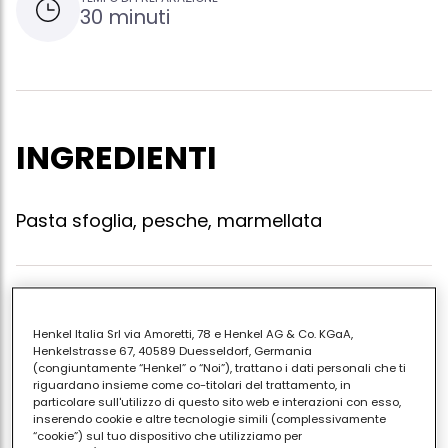
30 minuti
INGREDIENTI
Pasta sfoglia, pesche, marmellata
Prendere una confezione di pasta sfoglia per dolci.
spalmare la marmellata (tipologia a vostro
Henkel Italia Srl via Amoretti, 78 e Henkel AG & Co. KGaA,
Henkelstrasse 67, 40589 Duesseldorf, Germania
piacimento). ripiegare il contorno della sfoglia
(congiuntamente “Henkel” o “Noi”), trattano i dati personali che ti
decorandolo con seghettature di forchetta disporvi
riguardano insieme come co-titolari del trattamento, in
particolare sull'utilizzo di questo sito web e interazioni con esso,
sopra fettine di pesca infornare per non piu' di 20
inserendo cookie e altre tecnologie simili (complessivamente
minuti.
“cookie”) sul tuo dispositivo che utilizziamo per