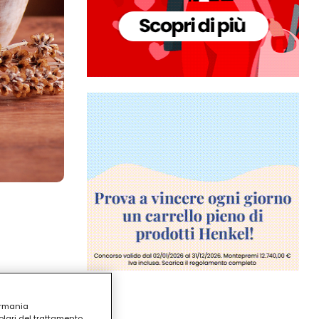
ermania
lari del trattamento,