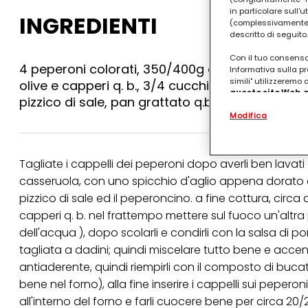
in particolare sull'
INGREDIENTI
(complessivamente “
descritto di seguito.
Con il tuo consenso,
4 peperoni colorati, 350/400g di bucatini ( x 4
Informativa sulla pr
simili" utilizzeremo
olive e capperi q. b., 3/4 cucchiai di grana, 2 mo
questo sito Web, p
pizzico di sale, pan grattato q.b.
personalizzato
. 
Modifica
(rispettivamente dell
terzi, conservare le
arricchiti con dati o
particolare per visu
Tagliate i cappelli dei peperoni dopo averli ben lavati ed
identificati) su ques
misurare e ottimizz
casseruola, con uno spicchio d'aglio appena dorato 
pizzico di sale ed il peperoncino. a fine cottura, circ
Puoi trovare maggior
collegata nel piè di 
capperi q. b. nel frattempo mettere sul fuoco un'altra
qualsiasi momento co
dell'acqua ), dopo scolarli e condirli con la salsa di p
collegata nel piè di 
periodo di conserva
tagliata a dadini; quindi miscelare tutto bene e accende
"modifica" di seguito
antiaderente, quindi riempirli con il composto di bucat
Se fai clic su "Modif
bene nel forno), alla fine inserire i cappelli sui pepero
per uno o più degli 
all'interno del forno e farli cuocere bene per circa 2
tuoi dati personali p