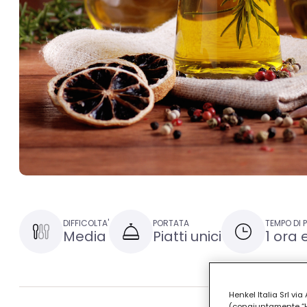
DIFFICOLTA'
PORTATA
TEMPO DI 
Media
Piatti unici
1 ora 
Henkel Italia Srl v
(congiuntamente “Hen