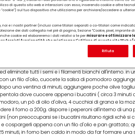
utilizzo di questo sito web e interazioni con esso, inserendo cookie e altre tecnol
cookie”) sul tuo dispositivo che utilizziamo per archiviare/accedere a ulterio
 noi e i nostri partner (inclusi come titolari separati o co-titolari come indicat
 persone ), salsa grossa di pomodoro, 1 spicchio d'
otezione dei dati collegata nel piè di pagina, Sezione "Cookie, pixel, impronte di
 anche cookie ed elaboreremo i dati relativi a te per
misurare e ottimizzare le
zzarelle, 1 peperoncino, olio d'oliva extra vergine q.b
er fornirti funzionalità che migliorano l'utilizzo di questo sito Web e
Analizzeremo il tuo utilizzo di questo sito Web e le tue interazioni commerciali c
'azienda per cui lavori) per) e su tale base tracciare i tuoi acquisti dei nostri 
Rifiuta
 nostre informazioni sulle entità commerciali e creare profili individuali su di 
ttenuti da terze parti e altri siti Web. Utilizziamo questi profili per scopi di mark
alizzare annunci pubblicitari che potrebbero interessarti (basati, ad esempio, s
 eliminate tutti i semi e i filamenti bianchi all'interno. in 
to sito web e altri media (di terzi) tramite i dispositivi assegnati a te o alla t
are il successo delle campagne pubblicitarie.
con un filo d'olio, cuocete la salsa di pomodoro aggiun
a dopo una ventina di minuti, aggiungere poche olive tagliu
i informazioni sul trattamento dei tuoi dati nella nostra Informativa sulla prot
pagina (Sezione "Cookie, Pixel, Impronte digitali e tecnologie simili"). Puoi revo
 pentola dove cuocere appena i bucatini ( circa 3 minuti d
n effetto per il futuro disabilitando i cookie sul nostro sito web nella sezion
omodoro, un pò di olio d'oliva, 4 cucchiai di grana e la moz
pagina. Per ulteriori informazioni sui cookie utilizzati su questo sito Web, in par
zione, consultare le informazioni dettagliate su ciascun cookie disponibili fa
re il forno a 200g. disporre i peperoni all'interno di una p
".
ini (non preoccuparsi se i bucatini risultano rigidi xchè s
ica" potrai trovare maggiori informazioni sul trattamento dei tuoi dati / sull'uso d
ni e cospargerli appena con un filo d'olio e pan grattato; qui
scopi sopra menzionati. Cliccando su "Accetta tutto", acconsenti all'uso dei coo
0/25 minuti, in forno ben caldo in modo da far formare una
er tutte le finalità sopra indicate. Se fai clic su "Rifiuta", verranno utilizzati solo