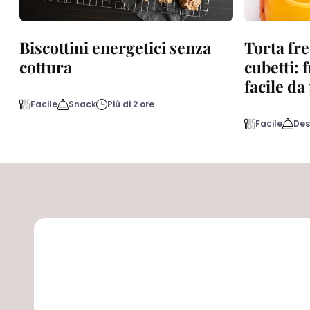
Biscottini energetici senza
Torta fre
cottura
cubetti: 
facile d
Facile
Snack
Più di 2 ore
Facile
Des