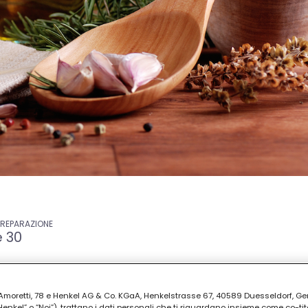
PREPARAZIONE
e 30
ia Amoretti, 78 e Henkel AG & Co. KGaA, Henkelstrasse 67, 40589 Duesseldorf, G
kel” o “Noi”), trattano i dati personali che ti riguardano insieme come co-tito