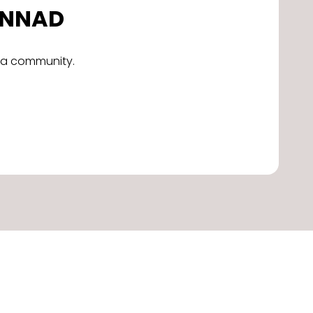
DONNAD
alla community.