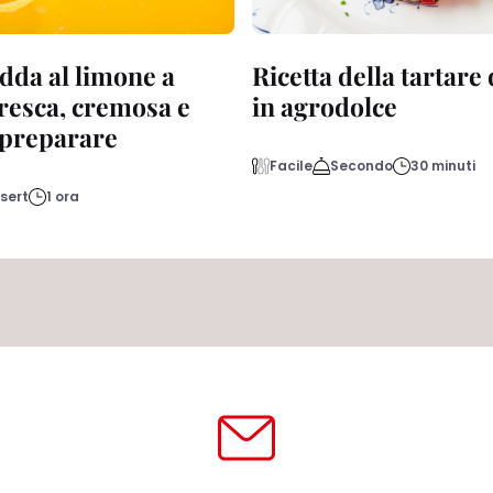
dda al limone a
Ricetta della tartare
fresca, cremosa e
in agrodolce
a preparare
Facile
Secondo
30 minuti
sert
1 ora