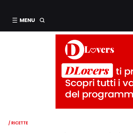
MENU
/ RICETTE