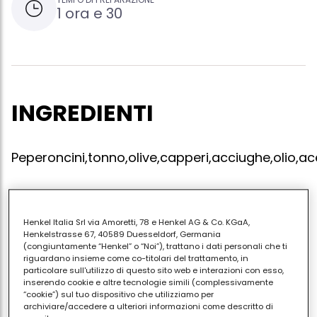
1 ora e 30
INGREDIENTI
Peperoncini,tonno,olive,capperi,acciughe,olio,ac
Lavare e sbollentare nell'acetoi peperoncini per
Henkel Italia Srl via Amoretti, 78 e Henkel AG & Co. KGaA,
Henkelstrasse 67, 40589 Duesseldorf, Germania
pochi minuti.occorre farli raffreddare e poi
(congiuntamente “Henkel” o “Noi”), trattano i dati personali che ti
procedere al riempimento.metterli in un vasetto
riguardano insieme come co-titolari del trattamento, in
particolare sull'utilizzo di questo sito web e interazioni con esso,
nell'olio.per ultimo mettere in vasetti in bagno maria.
inserendo cookie e altre tecnologie simili (complessivamente
“cookie”) sul tuo dispositivo che utilizziamo per
archiviare/accedere a ulteriori informazioni come descritto di