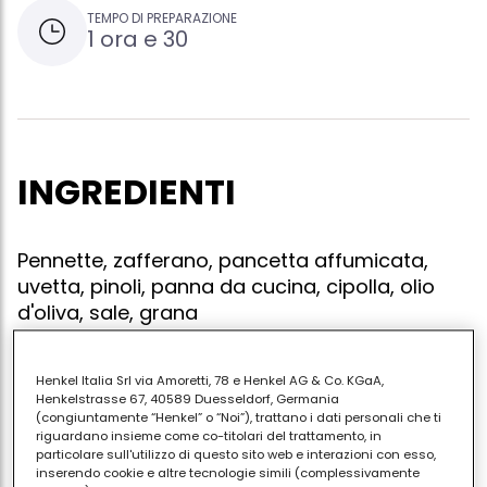
TEMPO DI PREPARAZIONE
1 ora e 30
INGREDIENTI
Pennette, zafferano, pancetta affumicata,
uvetta, pinoli, panna da cucina, cipolla, olio
d'oliva, sale, grana
Henkel Italia Srl via Amoretti, 78 e Henkel AG & Co. KGaA,
Henkelstrasse 67, 40589 Duesseldorf, Germania
In una padella soffriggere la cipolla con la pancetta
(congiuntamente “Henkel” o “Noi”), trattano i dati personali che ti
a cubetti,aggiungere uvetta e pinoli e cuocere 10
riguardano insieme come co-titolari del trattamento, in
particolare sull'utilizzo di questo sito web e interazioni con esso,
minuti a fuoco lento. aggiungere lo zafferano e la
inserendo cookie e altre tecnologie simili (complessivamente