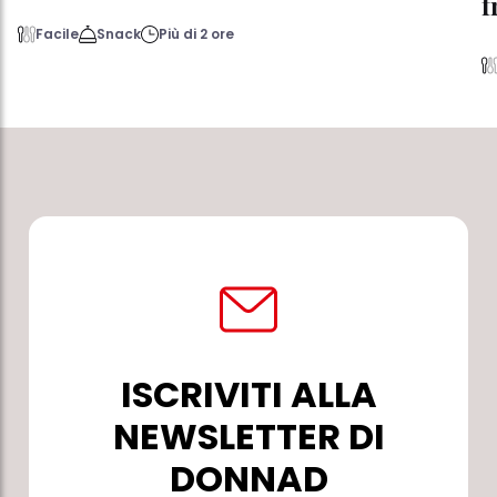
f
Facile
Snack
Più di 2 ore
ISCRIVITI ALLA
NEWSLETTER DI
DONNAD