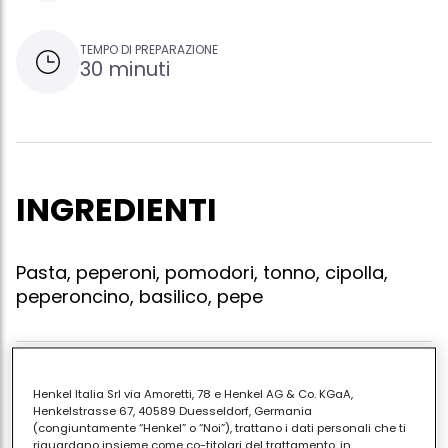
TEMPO DI PREPARAZIONE
30 minuti
INGREDIENTI
Pasta, peperoni, pomodori, tonno, cipolla,
peperoncino, basilico, pepe
Far rosolare in 5 cucchiai d'olio extravergine 2
Henkel Italia Srl via Amoretti, 78 e Henkel AG & Co. KGaA,
cipolline di media grandezza, 400 gr di peperoni rossi
Henkelstrasse 67, 40589 Duesseldorf, Germania
(congiuntamente “Henkel” o “Noi”), trattano i dati personali che ti
e gialli tagliati a listarelle, aggiungere poi 200 gr di
riguardano insieme come co-titolari del trattamento, in