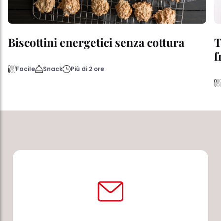
Biscottini energetici senza cottura
T
f
Facile
Snack
Più di 2 ore