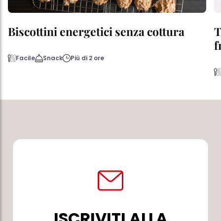
Biscottini energetici senza cottura
T
f
Facile
Snack
Più di 2 ore
ISCRIVITI ALLA