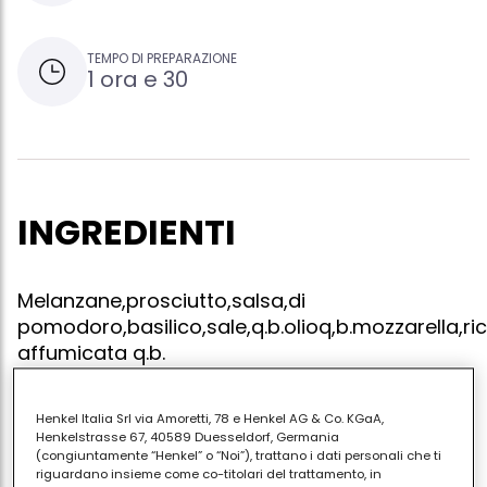
TEMPO DI PREPARAZIONE
1 ora e 30
INGREDIENTI
Melanzane,prosciutto,salsa,di
pomodoro,basilico,sale,q.b.olioq,b.mozzarella,ri
affumicata q.b.
Henkel Italia Srl via Amoretti, 78 e Henkel AG & Co. KGaA,
Henkelstrasse 67, 40589 Duesseldorf, Germania
Tagliare le melanzane e cucinarle ai ferri,prendere
(congiuntamente “Henkel” o “Noi”), trattano i dati personali che ti
una pirofila stendere un stratto di melanzane uno di
riguardano insieme come co-titolari del trattamento, in