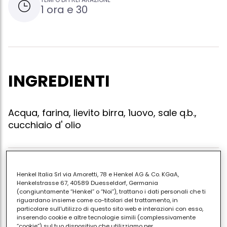
1 ora e 30
INGREDIENTI
Acqua, farina, lievito birra, 1uovo, sale q.b.,
cucchiaio d' olio
Mettere l'acqua in una ciotola,aggiungere il lievito e
Henkel Italia Srl via Amoretti, 78 e Henkel AG & Co. KGaA,
sbattere bene, poi aggiungere l'uova e sbattere
Henkelstrasse 67, 40589 Duesseldorf, Germania
(congiuntamente “Henkel” o “Noi”), trattano i dati personali che ti
ancora finche non si forma la schiumetta ,
riguardano insieme come co-titolari del trattamento, in
aggiungere la farina q.b. e mescolare. l'impasto non
particolare sull'utilizzo di questo sito web e interazioni con esso,
inserendo cookie e altre tecnologie simili (complessivamente
deve essere nè liquido nè troppo denso. alla fine
“cookie”) sul tuo dispositivo che utilizziamo per