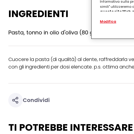
Informativa sulla pr
simili" utilizzeremo
INGREDIENTI
questo sito Web, p
personalizzato
. 
Modifica
(rispettivamente dell
terzi, conservare le
Pasta, tonno in olio d'oliva (80 gr a persona)
arricchiti con dati o
particolare per visu
identificati) su ques
misurare e ottimizz
Puoi trovare maggior
Cuocere la pasta (di qualità) al dente, raffreddarla 
collegata nel piè di 
con gli ingredienti per dosi elencate. p.s. ottima anche
qualsiasi momento co
collegata nel piè di 
periodo di conserva
"modifica" di seguito
Se fai clic su "Modif
per uno o più degli 
Condividi
tuoi dati personali p
necessari per fornirt
TI POTREBBE INTERESSARE