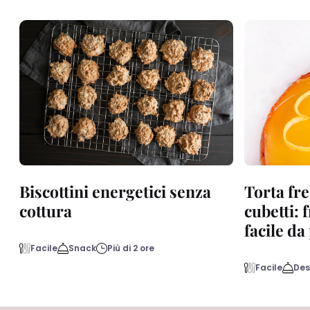
Biscottini energetici senza
Torta fre
cottura
cubetti: 
facile d
Facile
Snack
Più di 2 ore
Facile
Des