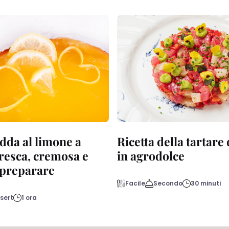
dda al limone a
Ricetta della tartare
fresca, cremosa e
in agrodolce
a preparare
Facile
Secondo
30 minuti
sert
1 ora