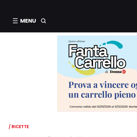
MENU
/ RICETTE