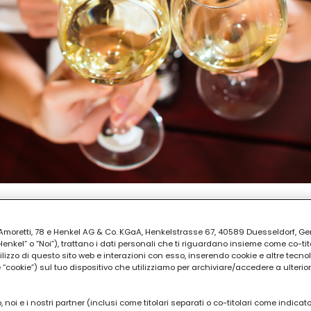
AZIONE
ia Amoretti, 78 e Henkel AG & Co. KGaA, Henkelstrasse 67, 40589 Duesseldorf, G
kel” o “Noi”), trattano i dati personali che ti riguardano insieme come co-tito
utilizzo di questo sito web e interazioni con esso, inserendo cookie e altre tecnol
cookie”) sul tuo dispositivo che utilizziamo per archiviare/accedere a ulterio
 noi e i nostri partner (inclusi come titolari separati o co-titolari come indicat