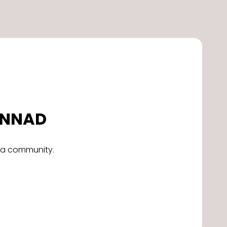
DONNAD
alla community.