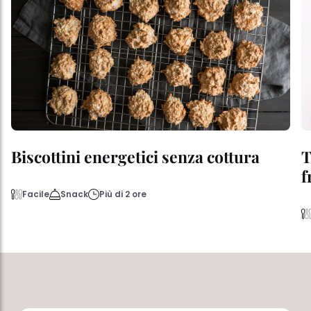
Biscottini energetici senza cottura
T
f
Facile
Snack
Più di 2 ore