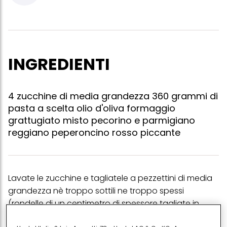
INGREDIENTI
4 zucchine di media grandezza 360 grammi di
pasta a scelta olio d'oliva formaggio
grattugiato misto pecorino e parmigiano
reggiano peperoncino rosso piccante
Lavate le zucchine e tagliatele a pezzettini di media
grandezza nè troppo sottili ne troppo spessi
(rondelle di un centimetro di spessore tagliate in
quattro spicchi) ungete una teglia larga e riponete le