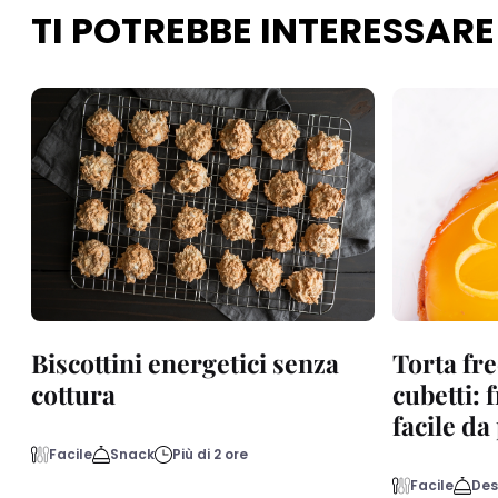
TI POTREBBE INTERESSARE
Biscottini energetici senza
Torta fre
cottura
cubetti: 
facile d
Facile
Snack
Più di 2 ore
Facile
Des