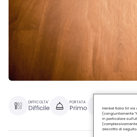
DIFFICOLTA'
PORTATA
TEMPO DI PREPAR
Difficile
Primo
1 ora e 30
Henkel Italia Srl v
(congiuntamente “Hen
in particolare sull'
(complessivamente “
descritto di seguito.