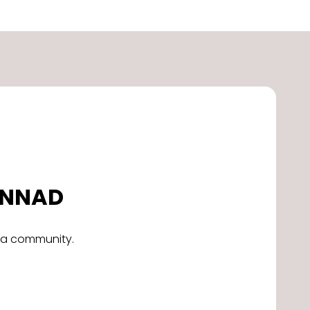
DONNAD
alla community.