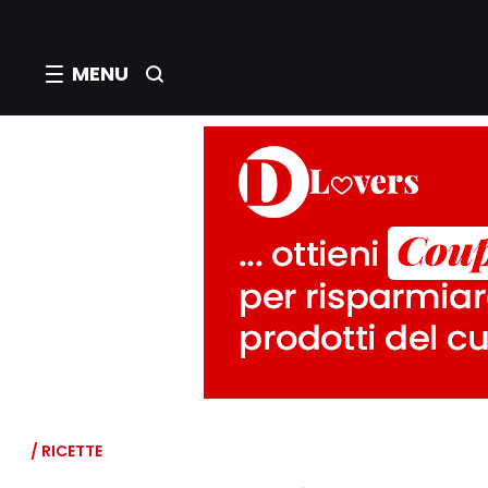
MENU
/ RICETTE