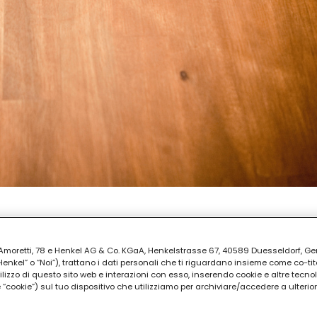
AZIONE
ia Amoretti, 78 e Henkel AG & Co. KGaA, Henkelstrasse 67, 40589 Duesseldorf, G
kel” o “Noi”), trattano i dati personali che ti riguardano insieme come co-tito
utilizzo di questo sito web e interazioni con esso, inserendo cookie e altre tecnol
cookie”) sul tuo dispositivo che utilizziamo per archiviare/accedere a ulterio