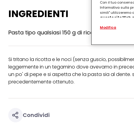
Con il tuo consenso,
Informativa sulla pr
INGREDIENTI
simili" utilizzeremo
questo sito Web, p
personalizzato
. 
Modifica
(rispettivamente dell
Pasta tipo qualsiasi 150 g di ricotta 6 noci 1 no
terzi, conservare le
arricchiti con dati o
particolare per visu
identificati) su ques
misurare e ottimizz
Si tritano la ricotta e le noci (senza guscio, possibilme
Puoi trovare maggior
leggermente in un tegamino dove avevamo in precede
collegata nel piè di 
un po' di pepe e si aspetta che la pasta sia al dente. 
qualsiasi momento co
collegata nel piè di 
precedentemente ottenuto.
periodo di conserva
"modifica" di seguito
Se fai clic su "Modif
per uno o più degli 
tuoi dati personali p
Condividi
necessari per fornirt