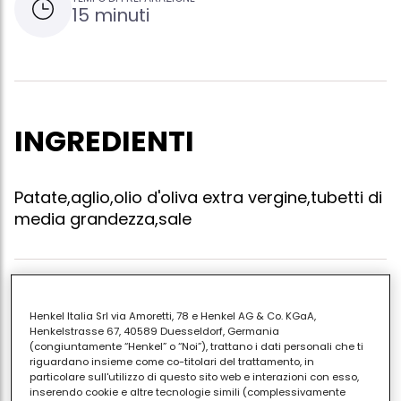
15 minuti
INGREDIENTI
Patate,aglio,olio d'oliva extra vergine,tubetti di
media grandezza,sale
Far rosolare due spicchi di aglio in mezzo bicchiere di
Henkel Italia Srl via Amoretti, 78 e Henkel AG & Co. KGaA,
olio di oliva extra vergine,poi aggiungere circa 5
Henkelstrasse 67, 40589 Duesseldorf, Germania
patate sbucciate e preparate a tocchetti salare a
(congiuntamente “Henkel” o “Noi”), trattano i dati personali che ti
riguardano insieme come co-titolari del trattamento, in
piacere e cuocere a fuoco lento per circa 10
particolare sull'utilizzo di questo sito web e interazioni con esso,
minuti.preparare i tubetti e scolarli al dente unire il
inserendo cookie e altre tecnologie simili (complessivamente