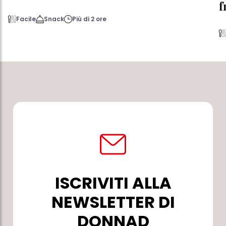
f
Facile
Snack
Più di 2 ore
ISCRIVITI ALLA
NEWSLETTER DI
DONNAD