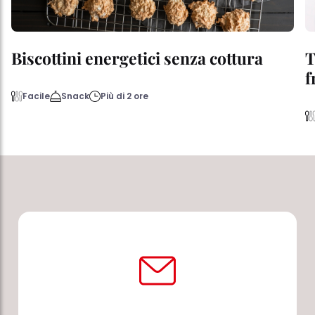
Biscottini energetici senza cottura
T
f
Facile
Snack
Più di 2 ore