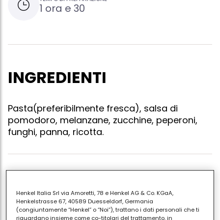
1 ora e 30
INGREDIENTI
Pasta(preferibilmente fresca), salsa di
pomodoro, melanzane, zucchine, peperoni,
funghi, panna, ricotta.
Tagliare le verdure a cubetti e cuocerle in padella
tutte insieme con olio e se necessario un po' di dado
Henkel Italia Srl via Amoretti, 78 e Henkel AG & Co. KGaA,
granulare. quasi a fine cottura aggiungere un po' di
Henkelstrasse 67, 40589 Duesseldorf, Germania
(congiuntamente “Henkel” o “Noi”), trattano i dati personali che ti
salsa di pomodoro già condita con olio e sale. a fine
riguardano insieme come co-titolari del trattamento, in