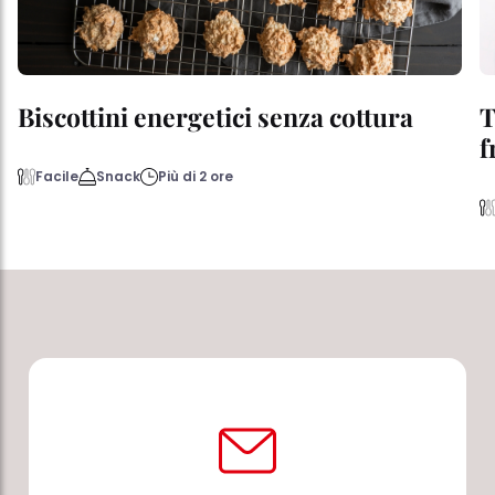
Biscottini energetici senza cottura
T
f
Facile
Snack
Più di 2 ore