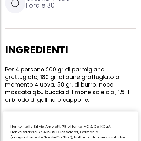
1 ora e 30
INGREDIENTI
Per 4 persone 200 gr di parmigiano
grattugiato, 180 gr. di pane grattugiato al
momento 4 uova, 50 gr. di burro, noce
moscata q.b., buccia di limone sale q.b., 1,5 lt
di brodo di gallina o cappone.
Henkel Italia Srl via Amoretti, 78 e Henkel AG & Co. KGaA,
In un recipiente rompere le uova ed aggiungere il
Henkelstrasse 67, 40589 Duesseldorf, Germania
pane grattato, un pizzico di noce moscata, il sale, il
(congiuntamente “Henkel” o “Noi”), trattano i dati personali che ti