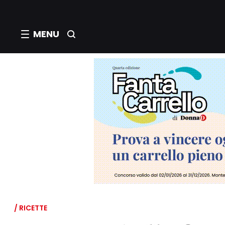
MENU
/ RICETTE