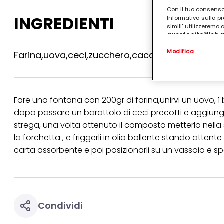
Con il tuo consenso,
INGREDIENTI
Informativa sulla pr
simili" utilizzeremo
questo sito Web, p
personalizzato
. 
Modifica
(rispettivamente dell
Farina,uova,ceci,zucchero,cacao amaro , strega
terzi, conservare le
arricchiti con dati o
particolare per visu
identificati) su ques
misurare e ottimizz
Fare una fontana con 200gr di farina,unirvi un uovo, 1 
dopo passare un barattolo di ceci precotti e aggiung
Puoi trovare maggior
collegata nel piè di 
strega, una volta ottenuto il composto metterlo nella 
qualsiasi momento co
la forchetta , e friggerli in olio bollente stando attent
collegata nel piè di 
periodo di conserva
carta assorbente e poi posizionarli su un vassoio e spo
"modifica" di seguito
Se fai clic su "Modif
per uno o più degli 
tuoi dati personali p
necessari per fornirt
Condividi