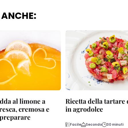
 ANCHE:
dda al limone a
Ricetta della tartare
fresca, cremosa e
in agrodolce
a preparare
Facile
Secondo
30 minuti