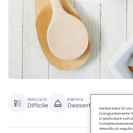
DIFFICOLTA'
PORTATA
TEMPO DI PR
Difficile
Dessert
1 ora e 
Henkel Italia Srl v
(congiuntamente “Hen
in particolare sull'
(complessivamente “
descritto di seguito.