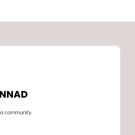
DONNAD
alla community.