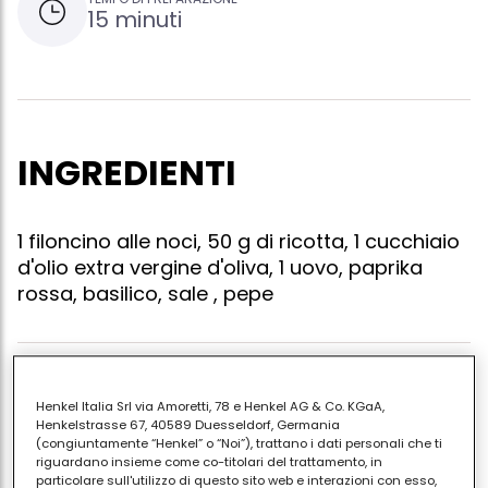
15 minuti
INGREDIENTI
1 filoncino alle noci, 50 g di ricotta, 1 cucchiaio
d'olio extra vergine d'oliva, 1 uovo, paprika
rossa, basilico, sale , pepe
Rassodate l'uovo, lasciatelo raffreddare, togliete il
Henkel Italia Srl via Amoretti, 78 e Henkel AG & Co. KGaA,
guscio e dividete l'albume dal tuorlo; con una
Henkelstrasse 67, 40589 Duesseldorf, Germania
forchetta schiacciate il tuorlo, incorporate l'olio
(congiuntamente “Henkel” o “Noi”), trattano i dati personali che ti
riguardano insieme come co-titolari del trattamento, in
d'oliva, salate e pepate; sempre con la forchetta,
particolare sull'utilizzo di questo sito web e interazioni con esso,