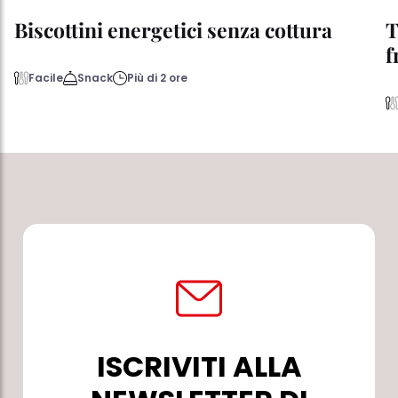
Biscottini energetici senza cottura
T
f
Facile
Snack
Più di 2 ore
ISCRIVITI ALLA