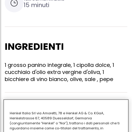
15 minuti
INGREDIENTI
1 grosso panino integrale, 1 cipolla dolce, 1
cucchiaio d'olio extra vergine d'oliva, 1
bicchiere di vino bianco, olive, sale , pepe
Tagliate a fettine sottilissime la cipolla e fatela
cuocere a fuoco lento nel vino bianco per una
Henkel Italia Srl via Amoretti, 78 e Henkel AG & Co. KGaA,
Henkelstrasse 67, 40589 Duesseldorf, Germania
decina di minuti circa; insaporitela con un pizzico di
(congiuntamente “Henkel” o “Noi”), trattano i dati personali che ti
sale e uno di pepe; sminuzzate grossolanamente le
riguardano insieme come co-titolari del trattamento, in