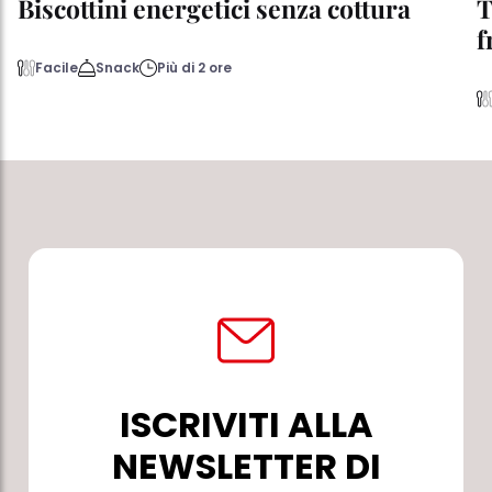
Biscottini energetici senza cottura
T
f
Facile
Snack
Più di 2 ore
ISCRIVITI ALLA
NEWSLETTER DI