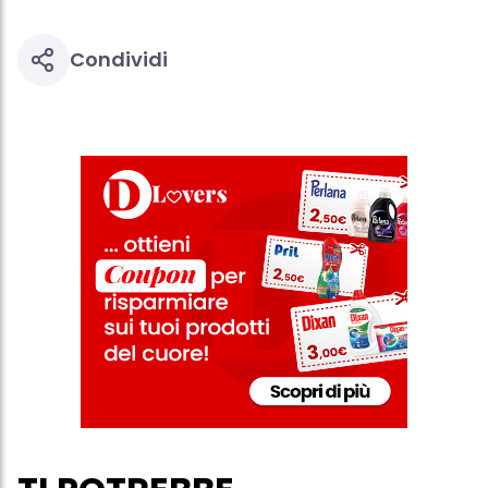
con dati ottenuti da terze parti e altri siti Web. Utilizziamo questi
profili per scopi di marketing personalizzato, in particolare per
visualizzare annunci pubblicitari che potrebbero interessarti
Condividi
(basati, ad esempio, sui tuoi interessi identificati) su questo sito
web e altri media (di terzi) tramite i dispositivi assegnati a te o
alla tua famiglia, nonché per misurare e ottimizzare il successo
delle campagne pubblicitarie.
Puoi trovare maggiori informazioni sul trattamento dei tuoi dati
nella nostra Informativa sulla protezione dei dati collegata nel piè
di pagina (Sezione "Cookie, Pixel, Impronte digitali e tecnologie
simili"). Puoi revocare il tuo consenso in qualsiasi momento con
effetto per il futuro disabilitando i cookie sul nostro sito web nella
sezione "Impostazioni cookie" collegata nel piè di pagina. Per
ulteriori informazioni sui cookie utilizzati su questo sito Web, in
particolare sul loro periodo di conservazione, consultare le
informazioni dettagliate su ciascun cookie disponibili facendo
clic su "modifica" di seguito".
Se fai clic su "Modifica" potrai trovare maggiori informazioni sul
trattamento dei tuoi dati / sull'uso dei cookie e consentirli per uno o
più degli scopi sopra menzionati. Cliccando su "Accetta tutto",
acconsenti all'uso dei cookie e al trattamento dei tuoi dati
personali per tutte le finalità sopra indicate. Se fai clic su "Rifiuta",
verranno utilizzati solo i cookie tecnicamente necessari per fornirti
questo sito web.