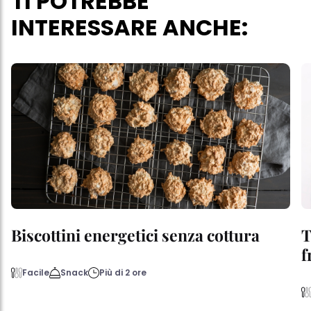
TI POTREBBE
INTERESSARE ANCHE:
Biscottini energetici senza cottura
T
f
Facile
Snack
Più di 2 ore