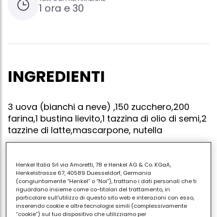
1 ora e 30
INGREDIENTI
3 uova (bianchi a neve) ,150 zucchero,200
farina,1 bustina lievito,1 tazzina di olio di semi,2
tazzine di latte,mascarpone, nutella
Henkel Italia Srl via Amoretti, 78 e Henkel AG & Co. KGaA,
Monti le 3 uova (bianchi a neve) aggiungi lo
Henkelstrasse 67, 40589 Duesseldorf, Germania
(congiuntamente “Henkel” o “Noi”), trattano i dati personali che ti
zucchero e la farina1 bustina lievito e 1 tazzina di olio
riguardano insieme come co-titolari del trattamento, in
di semi con 2 tazzine di latte. fai cuocere per 40
particolare sull'utilizzo di questo sito web e interazioni con esso,
inserendo cookie e altre tecnologie simili (complessivamente
minuti a 175° quando è fredda la tagli a metà e ci
“cookie”) sul tuo dispositivo che utilizziamo per