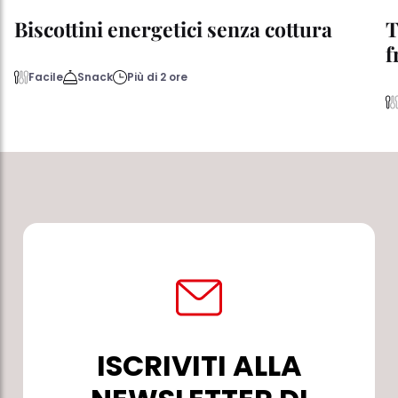
Biscottini energetici senza cottura
T
f
Facile
Snack
Più di 2 ore
ISCRIVITI ALLA