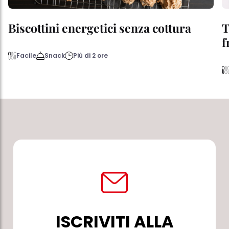
Biscottini energetici senza cottura
T
f
Facile
Snack
Più di 2 ore
ISCRIVITI ALLA