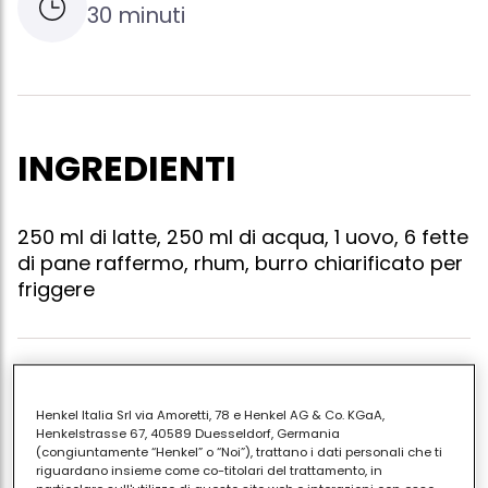
30 minuti
INGREDIENTI
250 ml di latte, 250 ml di acqua, 1 uovo, 6 fette
di pane raffermo, rhum, burro chiarificato per
friggere
Fate ammorbidire delle fette di pane raffermo dello
spessore di circa 2 cm in acqua e latte aromatizzati
Henkel Italia Srl via Amoretti, 78 e Henkel AG & Co. KGaA,
Henkelstrasse 67, 40589 Duesseldorf, Germania
con il rhum. quando saranno ben imbevute,
(congiuntamente “Henkel” o “Noi”), trattano i dati personali che ti
spremetele e passatele nell'uovo di cui avrete
riguardano insieme come co-titolari del trattamento, in