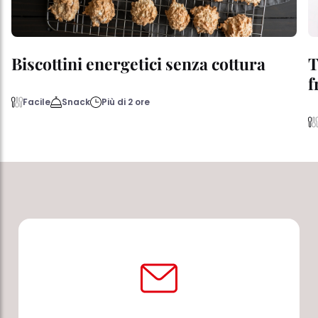
Biscottini energetici senza cottura
T
f
Facile
Snack
Più di 2 ore