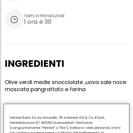
TEMPO DI PREPARAZIONE
1 ora e 30
INGREDIENTI
Olive verdi medie snocciolate ,uova sale noce
moscata pangrattato e farina
Mettete il pollo e il tacchino a pezzetti in una pentola
Henkel Italia Srl via Amoretti, 78 e Henkel AG & Co. KGaA,
con gli odori (carota sedano cipolla e olio) fate
Henkelstrasse 67, 40589 Duesseldorf, Germania
(congiuntamente “Henkel” o “Noi”), trattano i dati personali che ti
cuocere a fuoco lento ,quando è cotto fate
riguardano insieme come co-titolari del trattamento, in