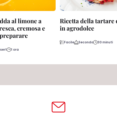
dda al limone a
Ricetta della tartare
fresca, cremosa e
in agrodolce
a preparare
Facile
Secondo
30 minuti
sert
1 ora