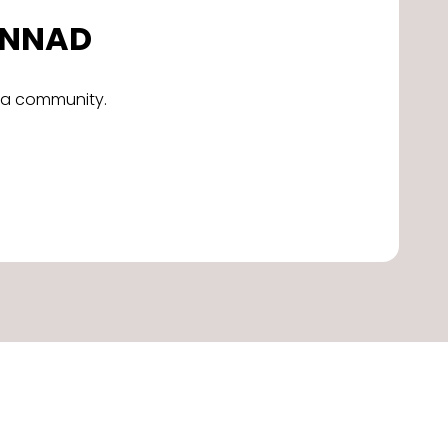
DONNAD
alla community.