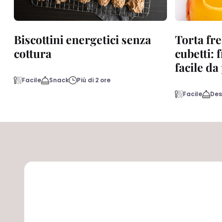
Biscottini energetici senza
Torta fre
cottura
cubetti: 
facile d
Facile
Snack
Più di 2 ore
Facile
Des