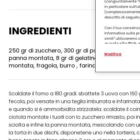
(congiuntamente “Hen
in particolare sull'
(complessivamente “
descritto di seguito.
INGREDIENTI
Con il tuo consenso,
Informativa sulla pr
simili" utilizzeremo
questo sito Web, p
personalizzato
. 
250 gr di zucchero, 300 gr di panna, 100 gr di far
Modifica
(rispettivamente dell
panna montata, 8 gr di gelatina in fogli, 8 cucc
terzi, conservare le
montata, fragola, burro , farina per la teglia, sa
arricchiti con dati o
particolare per visu
identificati) su ques
misurare e ottimizz
Puoi trovare maggior
Scaldate il fomo a 180 gradi. sbattete 3 uova con 150 g
collegata nel piè di 
fecola, poi versate in una teglia imburrata e infarin
qualsiasi momento co
collegata nel piè di 
e quando si è ammorbidita strizzatela. scaldate il coin
periodo di conserva
ciotola montate i tuorli con lo zucchero rimasto, poi in
"modifica" di seguito
sciolta e infine la panna montata, mescolando con una 
Se fai clic su "Modif
la torta in due dischi, disponetene uno nella tortier
per uno o più degli 
tuoi dati personali p