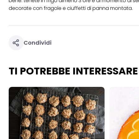
bene. tenete in frigo almeno 3 ore e al momento di serv
necessari per fornirt
decorate con fragole e ciuffetti di panna montata.
Condividi
TI POTREBBE INTERESSARE