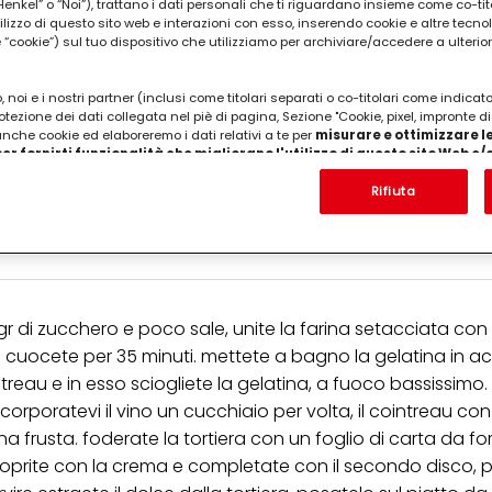
kel” o “Noi”), trattano i dati personali che ti riguardano insieme come co-tito
utilizzo di questo sito web e interazioni con esso, inserendo cookie e altre tecnol
cookie”) sul tuo dispositivo che utilizziamo per archiviare/accedere a ulterio
 noi e i nostri partner (inclusi come titolari separati o co-titolari come indicat
otezione dei dati collegata nel piè di pagina, Sezione "Cookie, pixel, impronte di
 anche cookie ed elaboreremo i dati relativi a te per
misurare e ottimizzare le
er fornirti funzionalità che migliorano l'utilizzo di questo sito Web e
Analizzeremo il tuo utilizzo di questo sito Web e le tue interazioni commerciali c
ina, 50 gr di fecola, 7 uova, 1/2 bustina di lievito, 
'azienda per cui lavori) per) e su tale base tracciare i tuoi acquisti dei nostri 
Rifiuta
hiai di vino bianco dolce, 4 cucchiai di cointreau,
 nostre informazioni sulle entità commerciali e creare profili individuali su di 
le
ttenuti da terze parti e altri siti Web. Utilizziamo questi profili per scopi di mark
alizzare annunci pubblicitari che potrebbero interessarti (basati, ad esempio, s
to sito web e altri media (di terzi) tramite i dispositivi assegnati a te o alla t
are il successo delle campagne pubblicitarie.
i informazioni sul trattamento dei tuoi dati nella nostra Informativa sulla prot
r di zucchero e poco sale, unite la farina setacciata con l
pagina (Sezione "Cookie, Pixel, Impronte digitali e tecnologie simili"). Puoi revo
ata cuocete per 35 minuti. mettete a bagno la gelatina in 
n effetto per il futuro disabilitando i cookie sul nostro sito web nella sezion
pagina. Per ulteriori informazioni sui cookie utilizzati su questo sito Web, in par
treau e in esso sciogliete la gelatina, a fuoco bassissimo.
zione, consultare le informazioni dettagliate su ciascun cookie disponibili fa
corporatevi il vino un cucchiaio per volta, il cointreau con
".
frusta. foderate la tortiera con un foglio di carta da for
ica" potrai trovare maggiori informazioni sul trattamento dei tuoi dati / sull'uso d
a, coprite con la crema e completate con il secondo disco,
scopi sopra menzionati. Cliccando su "Accetta tutto", acconsenti all'uso dei coo
er tutte le finalità sopra indicate. Se fai clic su "Rifiuta", verranno utilizzati solo