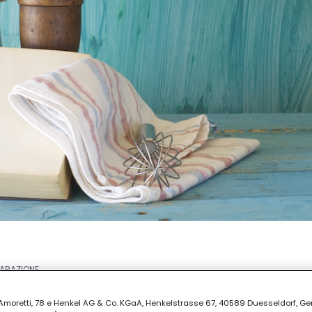
PARAZIONE
i
ia Amoretti, 78 e Henkel AG & Co. KGaA, Henkelstrasse 67, 40589 Duesseldorf, G