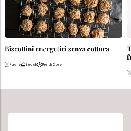
Biscottini energetici senza cottura
T
f
Facile
Snack
Più di 2 ore