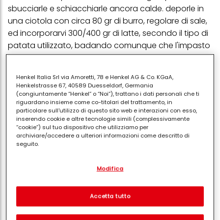
sbucciarle e schiacchiarle ancora calde. deporle in
una ciotola con circa 80 gr di burro, regolare di sale,
ed incorporarvi 300/400 gr di latte, secondo il tipo di
patata utilizzato, badando comunque che l'impasto
non diventi molle. unire a questo punto 6 rossi
d'uovo, 50 gr di parmigiano grattugiato, l'albume
Henkel Italia Srl via Amoretti, 78 e Henkel AG & Co. KGaA,
montato a neve ben ferma. versare il tutto in uno
Henkelstrasse 67, 40589 Duesseldorf, Germania
stampo precedentemente imburrato e spolverizzato
(congiuntamente “Henkel” o “Noi”), trattano i dati personali che ti
riguardano insieme come co-titolari del trattamento, in
di pan grattato, al centro del quale sarà stata posta
particolare sull'utilizzo di questo sito web e interazioni con esso,
una scodella o recipiente simile, in metallo, per creare
inserendo cookie e altre tecnologie simili (complessivamente
“cookie”) sul tuo dispositivo che utilizziamo per
il foro del nido. cuocere in forno a 200° per circa 45
archiviare/accedere a ulteriori informazioni come descritto di
minuti. nel frattempo tagliare in più parti 500 gr di
seguito.
fesa di vitello acquistata già a fette e
Con il tuo consenso, noi e i nostri partner (inclusi come titolari
contemporaneamente far rosolare in 40 gr di burro
Modifica
separati o co-titolari come indicato nella nostra Informativa sulla
protezione dei dati collegata nel piè di pagina, Sezione "Cookie,
due cipolline; appena colorite versarvi i bocconcini e
pixel, impronte digitali e tecnologie simili" utilizzeremo anche
far rosolare. indi sgocciolarli e metterli da parte. nel
cookie ed elaboreremo i dati relativi a te per
misurare e
Accetta tutto
ottimizzare le prestazioni di questo sito Web, per fornirti
fondo di cottura unire a piccoli pezzi un impasto
funzionalità che migliorano l'utilizzo di questo sito Web
composto da due cucchiai di farina e 30 gr di burro,
e/o per marketing personalizzato
. Analizzeremo il tuo utilizzo