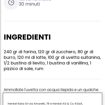
30 minuti
INGREDIENTI
240 gr di farina, 120 gr di zucchero, 80 gr di
burro, 120 ml di latte, 100 gr di uvetta sultanina,
1/2 bustina di lievito, 1 bustina di vanillina, 1
pizzico di sale, rum
Ammollate l'uvetta con acqua tiepida e un qualche
cucchiaio di rum per circa mezz'ora. versate la farina
in una terrina, unite lo zucchero, la vanillina, il sale e
Henkel Italia Srl via Amoretti, 78 e Henkel AG & Co. KGaA,