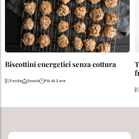
Biscottini energetici senza cottura
T
f
Facile
Snack
Più di 2 ore