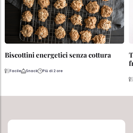
Biscottini energetici senza cottura
T
f
Facile
Snack
Più di 2 ore