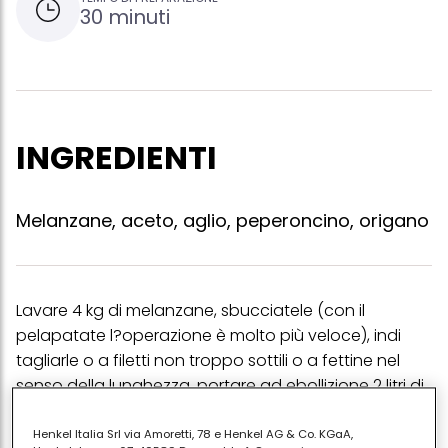
30 minuti
INGREDIENTI
Melanzane, aceto, aglio, peperoncino, origano
Lavare 4 kg di melanzane, sbucciatele (con il
pelapatate l?operazione è molto più veloce), indi
tagliarle o a filetti non troppo sottili o a fettine nel
senso della lunghezza. portare ad ebollizione 2 litri di
aceto bianco ed in esso versare le melanzane
tagliate. appena riprende il bollore, sollevarle dal
Henkel Italia Srl via Amoretti, 78 e Henkel AG & Co. KGaA,