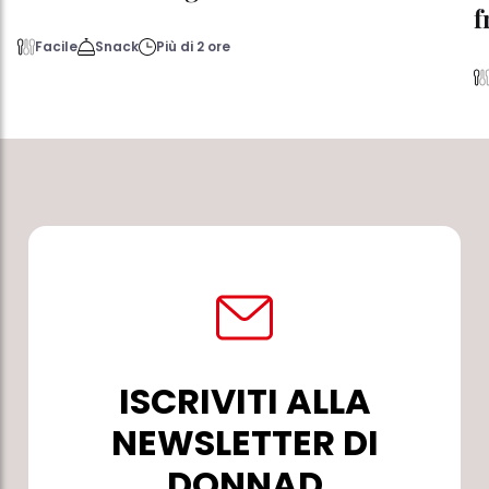
f
Facile
Snack
Più di 2 ore
ISCRIVITI ALLA
NEWSLETTER DI
DONNAD