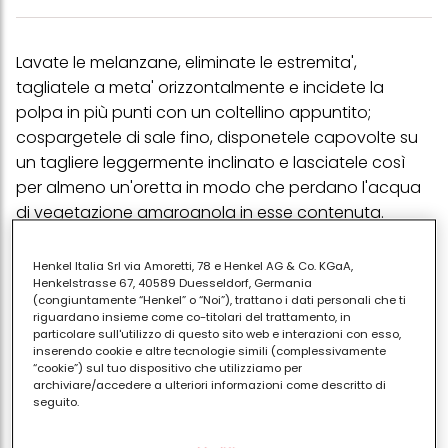
Lavate le melanzane, eliminate le estremita',
tagliatele a meta' orizzontalmente e incidete la
polpa in più punti con un coltellino appuntito;
cospargetele di sale fino, disponetele capovolte su
un tagliere leggermente inclinato e lasciatele così
per almeno un'oretta in modo che perdano l'acqua
di vegetazione amarognola in esse contenuta.
intanto pulite i funghi, tritateli grossolanamente e
cuoceteli in qualche cucchiaiata d'olio. dopo di che
Henkel Italia Srl via Amoretti, 78 e Henkel AG & Co. KGaA,
Henkelstrasse 67, 40589 Duesseldorf, Germania
scavate la polpa delle melanzane con un coltellino
(congiuntamente “Henkel” o “Noi”), trattano i dati personali che ti
appuntito lasciandone circa 1 cm attaccata alla
riguardano insieme come co-titolari del trattamento, in
particolare sull'utilizzo di questo sito web e interazioni con esso,
buccia in modo da ottenere delle scodelline. tritate
inserendo cookie e altre tecnologie simili (complessivamente
la polpa ricavata con la mezzaluna. mettete al
“cookie”) sul tuo dispositivo che utilizziamo per
fuoco qualche cucchiaiata di olio insieme con il trito
archiviare/accedere a ulteriori informazioni come descritto di
seguito.
di prezzemolo e aglio e lasciate soffriggere per un
minuto, aggiungetevi la polpa delle melanzane,
Con il tuo consenso, noi e i nostri partner (inclusi come titolari