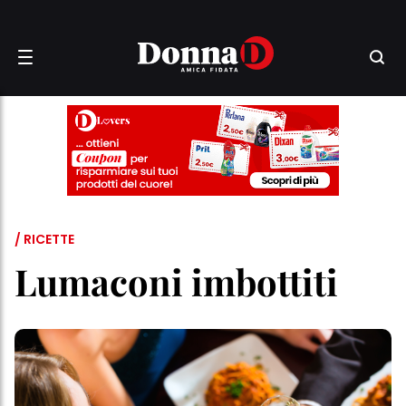
/ RICETTE
Lumaconi imbottiti