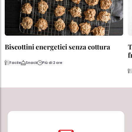
Biscottini energetici senza cottura
T
f
Facile
Snack
Più di 2 ore