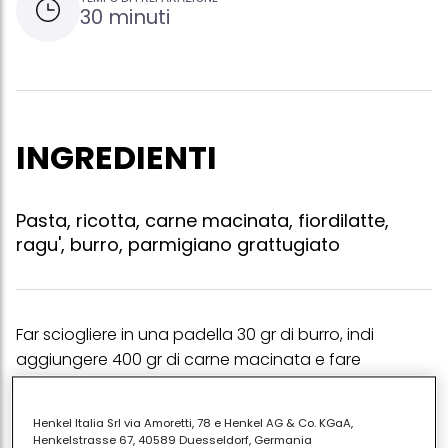
30 minuti
INGREDIENTI
Pasta, ricotta, carne macinata, fiordilatte,
ragu', burro, parmigiano grattugiato
Far sciogliere in una padella 30 gr di burro, indi
aggiungere 400 gr di carne macinata e fare
insaporire. aggiungere un mestolo di ragù ed 1,5 kilo
di ricotta romana amalgamando gli ingredienti.
Henkel Italia Srl via Amoretti, 78 e Henkel AG & Co. KGaA,
tagliare a dadini 500 gr di fiordilatte (o di provola
Henkelstrasse 67, 40589 Duesseldorf, Germania