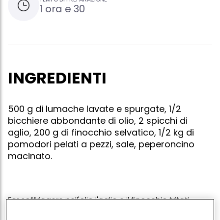
1 ora e 30
INGREDIENTI
500 g di lumache lavate e spurgate, 1/2
bicchiere abbondante di olio, 2 spicchi di
aglio, 200 g di finocchio selvatico, 1/2 kg di
pomodori pelati a pezzi, sale, peperoncino
macinato.
Far soffriggere nell'olio l'aglio e il finocchio tritati
finemente. quando sono ben rosolati, aggiungere