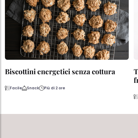
Biscottini energetici senza cottura
T
f
Facile
Snack
Più di 2 ore