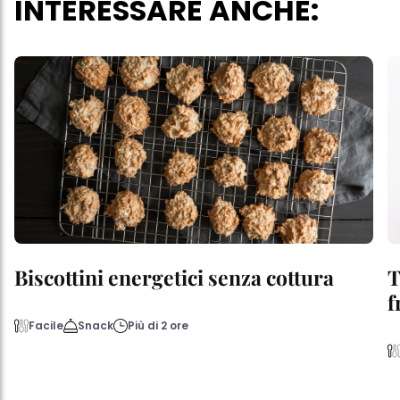
INTERESSARE ANCHE:
Biscottini energetici senza cottura
T
f
Facile
Snack
Più di 2 ore