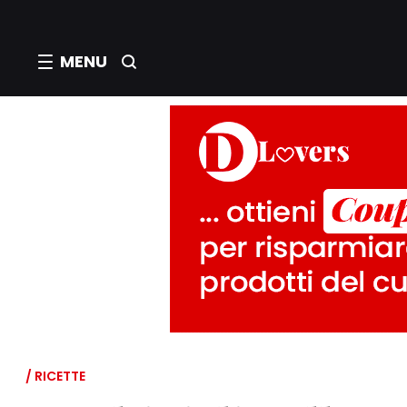
MENU
/ RICETTE