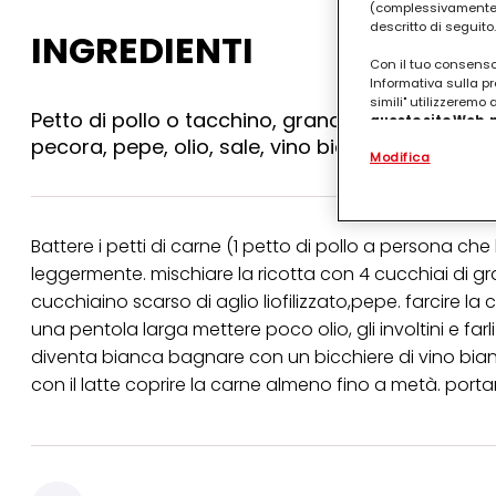
(complessivamente “
descritto di seguito.
INGREDIENTI
Con il tuo consenso,
Informativa sulla pr
simili" utilizzeremo
Petto di pollo o tacchino, grana, aglio liofilizz
questo sito Web, p
personalizzato
. 
pecora, pepe, olio, sale, vino bianco, latte.
Modifica
(rispettivamente dell
terzi, conservare le
arricchiti con dati o
particolare per visu
identificati) su ques
Battere i petti di carne (1 petto di pollo a persona che
misurare e ottimizz
leggermente. mischiare la ricotta con 4 cucchiai di gran
Puoi trovare maggior
cucchiaino scarso di aglio liofilizzato,pepe. farcire la 
collegata nel piè di 
una pentola larga mettere poco olio, gli involtini e f
qualsiasi momento co
collegata nel piè di 
diventa bianca bagnare con un bicchiere di vino bianc
periodo di conserva
con il latte coprire la carne almeno fino a metà. porta
"modifica" di seguito
Se fai clic su "Modif
per uno o più degli 
tuoi dati personali p
necessari per fornirt