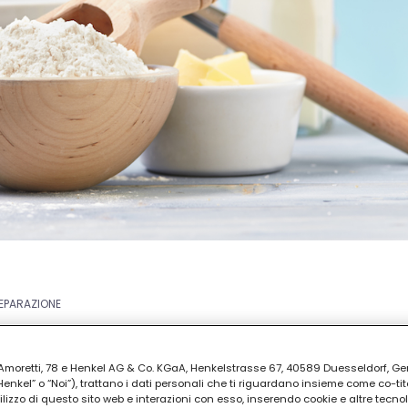
REPARAZIONE
ia Amoretti, 78 e Henkel AG & Co. KGaA, Henkelstrasse 67, 40589 Duesseldorf, G
kel” o “Noi”), trattano i dati personali che ti riguardano insieme come co-tito
utilizzo di questo sito web e interazioni con esso, inserendo cookie e altre tecnol