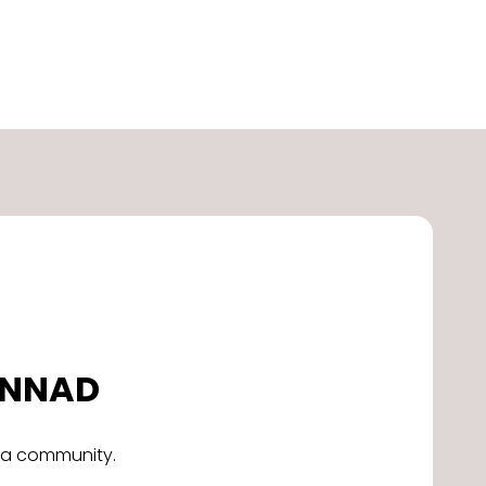
DONNAD
alla community.