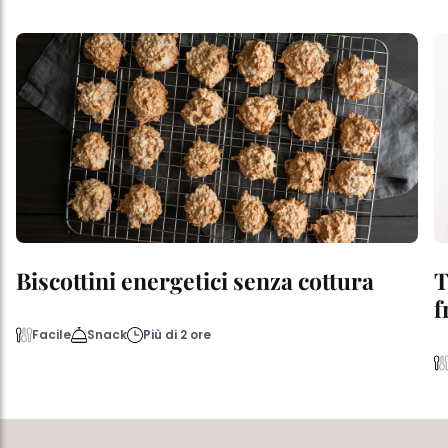
Biscottini energetici senza cottura
T
f
Facile
Snack
Più di 2 ore