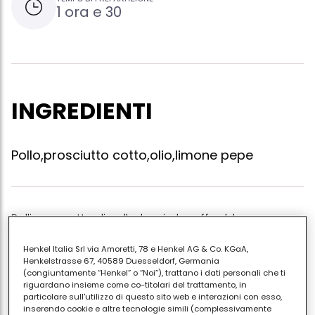
1 ora e 30
INGREDIENTI
Pollo,prosciutto cotto,olio,limone pepe
Bollire un petto di pollo, lasciarlo raffreddare,
disossarlo, tritarlo finemente, tritare finemente 200 gr.
Henkel Italia Srl via Amoretti, 78 e Henkel AG & Co. KGaA,
di prosciutto cotto. aggiungere limone, olio,
Henkelstrasse 67, 40589 Duesseldorf, Germania
pepe.mescolare e lasciare riposare per insaporire.
(congiuntamente “Henkel” o “Noi”), trattano i dati personali che ti
riguardano insieme come co-titolari del trattamento, in
volendo si può rendere più gustoso con l'aggiunta di
particolare sull'utilizzo di questo sito web e interazioni con esso,
maionese.
inserendo cookie e altre tecnologie simili (complessivamente