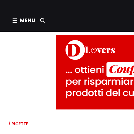
MENU
/ RICETTE