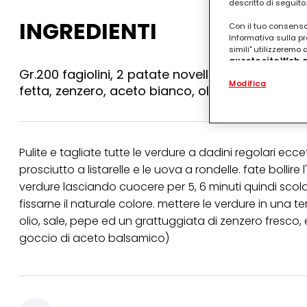
descritto di seguito.
INGREDIENTI
Con il tuo consenso,
Informativa sulla pr
simili" utilizzeremo
questo sito Web, p
Gr.200 fagiolini, 2 patate novelle, 1 carota, 1 z
personalizzato
. 
Modifica
(rispettivamente dell
fetta, zenzero, aceto bianco, olio, sale, pepe
terzi, conservare le
arricchiti con dati o
particolare per visu
identificati) su ques
misurare e ottimizz
Pulite e tagliate tutte le verdure a dadini regolari eccet
Puoi trovare maggior
prosciutto a listarelle e le uova a rondelle. fate bollir
collegata nel piè di 
verdure lasciando cuocere per 5, 6 minuti quindi sco
qualsiasi momento co
collegata nel piè di 
fissarne il naturale colore. mettere le verdure in una t
periodo di conserva
olio, sale, pepe ed un grattuggiata di zenzero fresco
"modifica" di seguito
goccio di aceto balsamico)
Se fai clic su "Modif
per uno o più degli 
tuoi dati personali p
necessari per fornirt