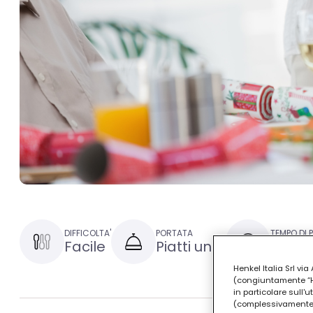
DIFFICOLTA'
PORTATA
TEMPO DI 
Facile
Piatti unici
15 min
Henkel Italia Srl v
(congiuntamente “Hen
in particolare sull'
(complessivamente “