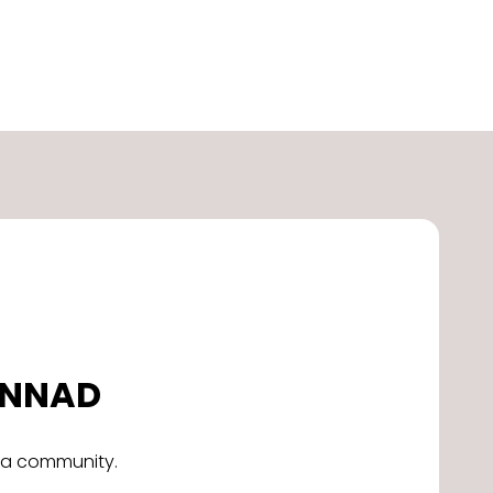
DONNAD
alla community.