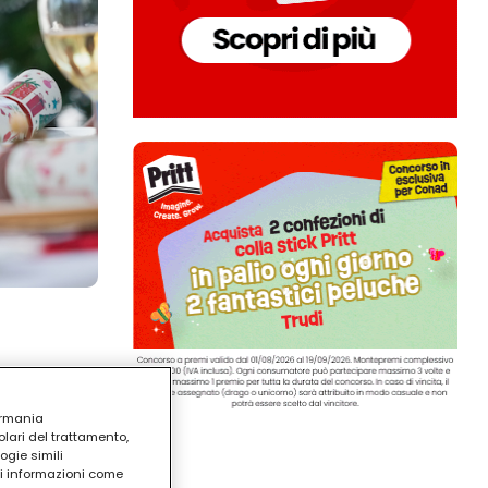
ermania
lari del trattamento,
ogie simili
ri informazioni come