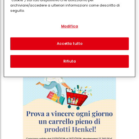
“cookie”) sul tuo dispositivo che utilizziamo per
minuti
archiviare/accedere a ulteriori informazioni come descritto di
seguito.
Con il tuo consenso, noi e i nostri partner (inclusi come titolari
Modifica
separati o co-titolari come indicato nella nostra Informativa sulla
protezione dei dati collegata nel piè di pagina, Sezione "Cookie,
pixel, impronte digitali e tecnologie simili" utilizzeremo anche
Condividi
cookie ed elaboreremo i dati relativi a te per
misurare e
Accetta tutto
ottimizzare le prestazioni di questo sito Web, per fornirti
funzionalità che migliorano l'utilizzo di questo sito Web
e/o per marketing personalizzato
. Analizzeremo il tuo utilizzo
Rifiuta
di questo sito Web e le tue interazioni commerciali con noi
(rispettivamente dell'azienda per cui lavori) per) e su tale base
tracciare i tuoi acquisti dei nostri prodotti su siti Web di terzi,
conservare le nostre informazioni sulle entità commerciali e
creare profili individuali su di te che potrebbero essere arricchiti
con dati ottenuti da terze parti e altri siti Web. Utilizziamo questi
profili per scopi di marketing personalizzato, in particolare per
visualizzare annunci pubblicitari che potrebbero interessarti
(basati, ad esempio, sui tuoi interessi identificati) su questo sito
web e altri media (di terzi) tramite i dispositivi assegnati a te o
alla tua famiglia, nonché per misurare e ottimizzare il successo
delle campagne pubblicitarie.
Puoi trovare maggiori informazioni sul trattamento dei tuoi dati
nella nostra Informativa sulla protezione dei dati collegata nel piè