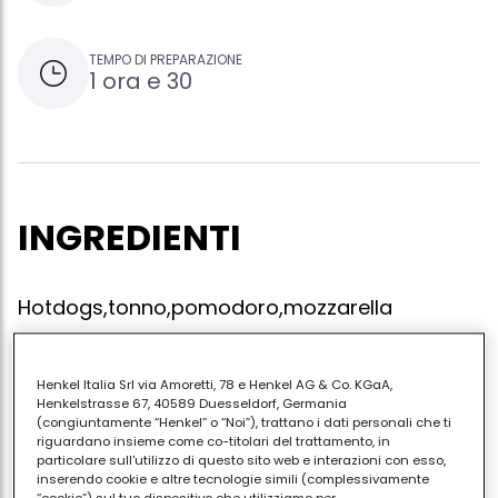
TEMPO DI PREPARAZIONE
1 ora e 30
INGREDIENTI
Hotdogs,tonno,pomodoro,mozzarella
Henkel Italia Srl via Amoretti, 78 e Henkel AG & Co. KGaA,
Mescolare il tonno con il pomodoro ,aprire i panini a
Henkelstrasse 67, 40589 Duesseldorf, Germania
(congiuntamente “Henkel” o “Noi”), trattano i dati personali che ti
metà e metterci sopra l'impasto precedentemente
riguardano insieme come co-titolari del trattamento, in
mescolato ,e tagliare a fette la mozzarella e mettere
particolare sull'utilizzo di questo sito web e interazioni con esso,
inserendo cookie e altre tecnologie simili (complessivamente
le fette sopra i panini e infine mettere in forno per 10