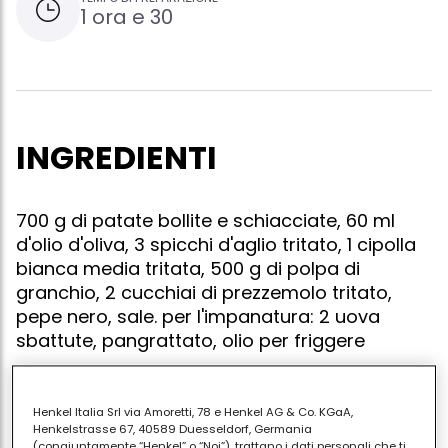
1 ora e 30
INGREDIENTI
700 g di patate bollite e schiacciate, 60 ml
d'olio d'oliva, 3 spicchi d'aglio tritato, 1 cipolla
bianca media tritata, 500 g di polpa di
granchio, 2 cucchiai di prezzemolo tritato,
pepe nero, sale. per l'impanatura: 2 uova
sbattute, pangrattato, olio per friggere
Henkel Italia Srl via Amoretti, 78 e Henkel AG & Co. KGaA,
In una pentola, faccia un soffritto, con l'aglio e la
Henkelstrasse 67, 40589 Duesseldorf, Germania
(congiuntamente “Henkel” o “Noi”), trattano i dati personali che ti