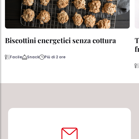
Biscottini energetici senza cottura
T
f
Facile
Snack
Più di 2 ore