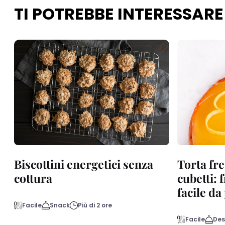
TI POTREBBE INTERESSARE
Biscottini energetici senza
Torta fre
cottura
cubetti: 
facile d
Facile
Snack
Più di 2 ore
Facile
Des