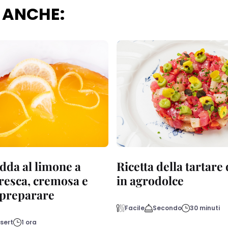
 ANCHE:
dda al limone a
Ricetta della tartare
fresca, cremosa e
in agrodolce
a preparare
Facile
Secondo
30 minuti
sert
1 ora