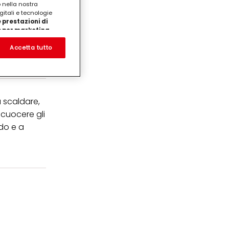
o nella nostra
gitali e tecnologie
 prestazioni di
/o per marketing
on noi
prodotti su siti Web di
Accetta tutto
te che potrebbero essere
eting personalizzato, in
ui tuoi interessi
ua famiglia, nonché per
a scaldare,
ezione dei dati
cuocere gli
care il tuo consenso in
do e a
e "Impostazioni cookie"
ticolare sul loro
cendo clic su
ei cookie e consentirli
kie e al trattamento dei
 i cookie tecnicamente