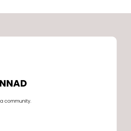
DONNAD
alla community.