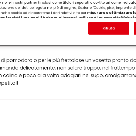
 noi e i nostri partner (inclusi come titolari separati o co-titolari come indicat
otezione dei dati collegata nel piè di pagina, Sezione "Cookie, pixel, impronte di
 anche cookie ed elaboreremo i dati relativi a te per
misurare e ottimizzare le
er fornirti funzionalità che migliorano l'utilizzo di questo sito Web e
Analizzeremo il tuo utilizzo di questo sito Web e le tue interazioni commerciali c
'azienda per cui lavori) per) e su tale base tracciare i tuoi acquisti dei nostri 
Rifiuta
sto genovese, 100gr panna da cucina, grana
 nostre informazioni sulle entità commerciali e creare profili individuali su di 
ttenuti da terze parti e altri siti Web. Utilizziamo questi profili per scopi di mark
alizzare annunci pubblicitari che potrebbero interessarti (basati, ad esempio, s
to sito web e altri media (di terzi) tramite i dispositivi assegnati a te o alla t
are il successo delle campagne pubblicitarie.
a di pomodoro o per le più frettolose un vasetto pronto d
i informazioni sul trattamento dei tuoi dati nella nostra Informativa sulla prot
mando delicatamente, non salare troppo, nel frattempo 
pagina (Sezione "Cookie, Pixel, Impronte digitali e tecnologie simili"). Puoi revo
 colino e poco alla volta adagiarli nel sugo, amalgaman
n effetto per il futuro disabilitando i cookie sul nostro sito web nella sezion
pagina. Per ulteriori informazioni sui cookie utilizzati su questo sito Web, in par
petito!!
zione, consultare le informazioni dettagliate su ciascun cookie disponibili fa
".
ica" potrai trovare maggiori informazioni sul trattamento dei tuoi dati / sull'uso d
scopi sopra menzionati. Cliccando su "Accetta tutto", acconsenti all'uso dei coo
er tutte le finalità sopra indicate. Se fai clic su "Rifiuta", verranno utilizzati solo
i questo sito web.