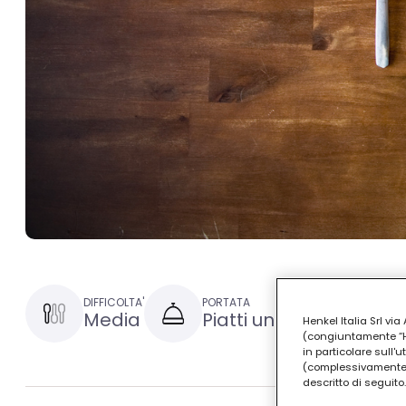
DIFFICOLTA'
PORTATA
TEMPO DI 
Media
Piatti unici
30 min
Henkel Italia Srl v
(congiuntamente “Hen
in particolare sull'
(complessivamente “
descritto di seguito.