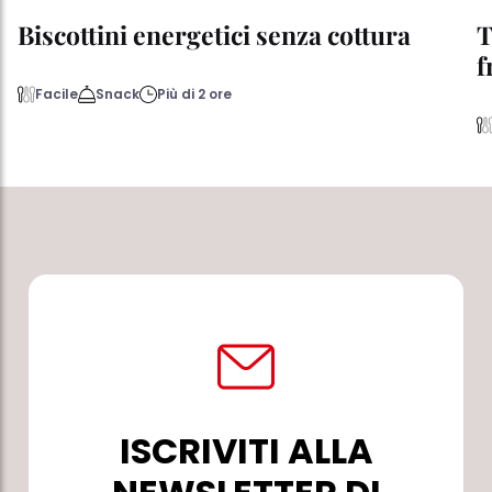
Biscottini energetici senza cottura
T
f
Facile
Snack
Più di 2 ore
ISCRIVITI ALLA