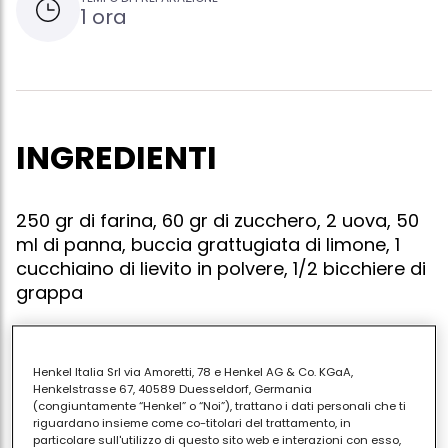
1 ora
INGREDIENTI
250 gr di farina, 60 gr di zucchero, 2 uova, 50
ml di panna, buccia grattugiata di limone, 1
cucchiaino di lievito in polvere, 1/2 bicchiere di
grappa
Henkel Italia Srl via Amoretti, 78 e Henkel AG & Co. KGaA,
Disponete sulla spianatoia a fontana, la farina con lo
Henkelstrasse 67, 40589 Duesseldorf, Germania
zucchero. impastate bene tutti gli ingredienti elencati
(congiuntamente “Henkel” o “Noi”), trattano i dati personali che ti
riguardano insieme come co-titolari del trattamento, in
in modo che risultino ben amalgamati. tirate la
particolare sull'utilizzo di questo sito web e interazioni con esso,