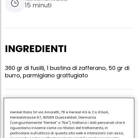
15 minuti
INGREDIENTI
360 gr di fusilli, 1 bustina di zafferano, 50 gr di
burro, parmigiano grattugiato
Cuocere la pasta in abbondante acqua salata.
sciogliere in un tegame largo il burro con pochissima
Henkel Italia Srl via Amoretti, 78 e Henkel AG & Co. KGaA,
acqua e lo zafferano, mescolando bene. scolare i
Henkelstrasse 67, 40589 Duesseldorf, Germania
(congiuntamente “Henkel” o “Noi”), trattano i dati personali che ti
fusilli ben al dente versarli nel tegame, aggiungere il
riguardano insieme come co-titolari del trattamento, in
parmigiano, continuando a mescolare a fuoco
particolare sull'utilizzo di questo sito web e interazioni con esso,