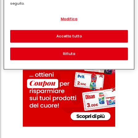
seguito.
Con il tuo consenso, noi e i nostri partner (inclusi come titolari
Modifica
separati o co-titolari come indicato nella nostra Informativa sulla
Condividi
protezione dei dati collegata nel piè di pagina, Sezione "Cookie,
pixel, impronte digitali e tecnologie simili" utilizzeremo anche
cookie ed elaboreremo i dati relativi a te per
misurare e
Accetta tutto
ottimizzare le prestazioni di questo sito Web, per fornirti
funzionalità che migliorano l'utilizzo di questo sito Web
e/o per marketing personalizzato
. Analizzeremo il tuo utilizzo
Rifiuta
di questo sito Web e le tue interazioni commerciali con noi
(rispettivamente dell'azienda per cui lavori) per) e su tale base
tracciare i tuoi acquisti dei nostri prodotti su siti Web di terzi,
conservare le nostre informazioni sulle entità commerciali e
creare profili individuali su di te che potrebbero essere arricchiti
con dati ottenuti da terze parti e altri siti Web. Utilizziamo questi
profili per scopi di marketing personalizzato, in particolare per
visualizzare annunci pubblicitari che potrebbero interessarti
(basati, ad esempio, sui tuoi interessi identificati) su questo sito
web e altri media (di terzi) tramite i dispositivi assegnati a te o
alla tua famiglia, nonché per misurare e ottimizzare il successo
delle campagne pubblicitarie.
Puoi trovare maggiori informazioni sul trattamento dei tuoi dati
nella nostra Informativa sulla protezione dei dati collegata nel piè
di pagina (Sezione "Cookie, Pixel, Impronte digitali e tecnologie