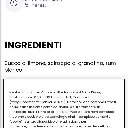
15 minuti
INGREDIENTI
Succo di limone, sciroppo di granatina, rum
bianco
Henkel Italia Srl via Amoretti, 78 e Henkel AG & Co. KGaA,
Versare nel blender 30 ml di succo di limone, 10 ml di
Henkelstrasse 67, 40589 Duesseldorf, Germania
sciroppo di granatina, 6 ml di rum bianco e 50 gr di
(congiuntamente “Henkel” o “Noi”), trattano i dati personali che ti
riguardano insieme come co-titolari del trattamento, in
ghiaccio tritato. frullare per 30 secondi, indi versare
particolare sull'utilizzo di questo sito web e interazioni con esso,
nel bicchiere dcorando con una fettina di limone.
inserendo cookie e altre tecnologie simili (complessivamente
“cookie”) sul tuo dispositivo che utilizziamo per
archiviare/accedere a ulteriori informazioni come descritto di