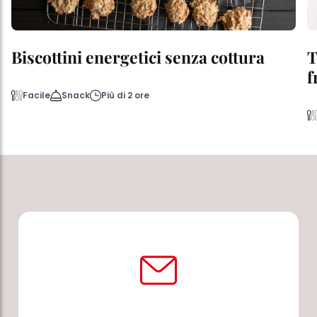
Biscottini energetici senza cottura
T
f
Facile
Snack
Più di 2 ore