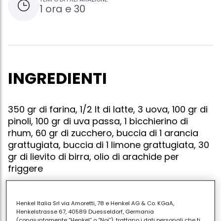
1 ora e 30
INGREDIENTI
350 gr di farina, 1/2 lt di latte, 3 uova, 100 gr di
pinoli, 100 gr di uva passa, 1 bicchierino di
rhum, 60 gr di zucchero, buccia di 1 arancia
grattugiata, buccia di 1 limone grattugiata, 30
gr di lievito di birra, olio di arachide per
friggere
Henkel Italia Srl via Amoretti, 78 e Henkel AG & Co. KGaA,
In una terrina mescolate la farina con lo zucchero, le
Henkelstrasse 67, 40589 Duesseldorf, Germania
(congiuntamente “Henkel” o “Noi”), trattano i dati personali che ti