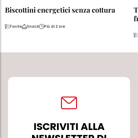
Biscottini energetici senza cottura
T
f
Facile
Snack
Più di 2 ore
ISCRIVITI ALLA