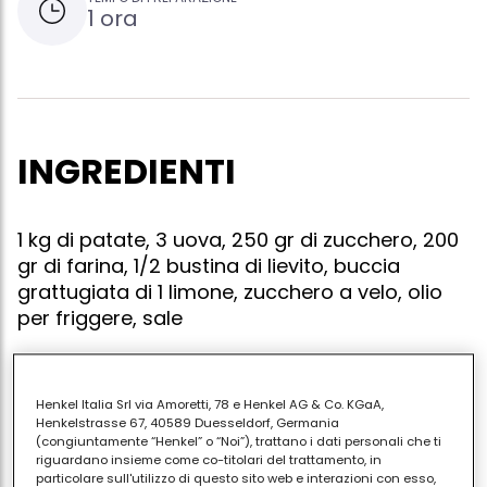
1 ora
INGREDIENTI
1 kg di patate, 3 uova, 250 gr di zucchero, 200
gr di farina, 1/2 bustina di lievito, buccia
grattugiata di 1 limone, zucchero a velo, olio
per friggere, sale
Henkel Italia Srl via Amoretti, 78 e Henkel AG & Co. KGaA,
Preparare una purea con le patate lessate e farla
Henkelstrasse 67, 40589 Duesseldorf, Germania
raffreddare. incorporarvi le uova, lo zucchero, la
(congiuntamente “Henkel” o “Noi”), trattano i dati personali che ti
riguardano insieme come co-titolari del trattamento, in
farina, la buccia del limone, un pizzico di sale e il
particolare sull'utilizzo di questo sito web e interazioni con esso,