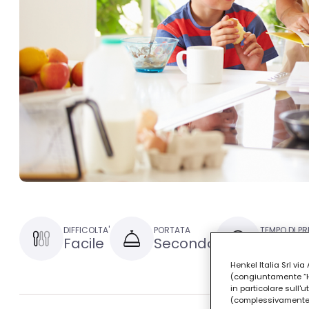
DIFFICOLTA'
PORTATA
TEMPO DI P
Facile
Secondo
30 minu
Henkel Italia Srl v
(congiuntamente “Hen
in particolare sull'
(complessivamente “