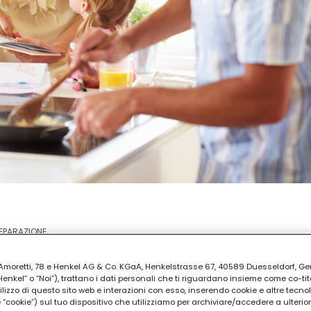
REPARAZIONE
ti
ia Amoretti, 78 e Henkel AG & Co. KGaA, Henkelstrasse 67, 40589 Duesseldorf, G
kel” o “Noi”), trattano i dati personali che ti riguardano insieme come co-tito
utilizzo di questo sito web e interazioni con esso, inserendo cookie e altre tecnol
cookie”) sul tuo dispositivo che utilizziamo per archiviare/accedere a ulterio