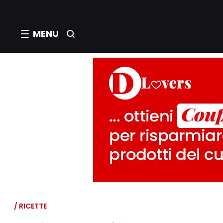
MENU
/ RICETTE