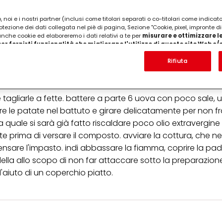
 noi e i nostri partner (inclusi come titolari separati o co-titolari come indicat
otezione dei dati collegata nel piè di pagina, Sezione "Cookie, pixel, impronte di
 anche cookie ed elaboreremo i dati relativi a te per
misurare e ottimizzare le
er fornirti funzionalità che migliorano l'utilizzo di questo sito Web e
rino
Analizzeremo il tuo utilizzo di questo sito Web e le tue interazioni commerciali c
'azienda per cui lavori) per) e su tale base tracciare i tuoi acquisti dei nostri 
Rifiuta
 nostre informazioni sulle entità commerciali e creare profili individuali su di 
ttenuti da terze parti e altri siti Web. Utilizziamo questi profili per scopi di mark
alizzare annunci pubblicitari che potrebbero interessarti (basati, ad esempio, s
to sito web e altri media (di terzi) tramite i dispositivi assegnati a te o alla t
e tagliarle a fette. battere a parte 6 uova con poco sale, 
are il successo delle campagne pubblicitarie.
e le patate nel battuto e girare delicatamente per non f
i informazioni sul trattamento dei tuoi dati nella nostra Informativa sulla prot
la quale si sarà già fatto riscaldare poco olio extravergin
pagina (Sezione "Cookie, Pixel, Impronte digitali e tecnologie simili"). Puoi revo
prima di versare il composto. avviare la cottura, che nei
n effetto per il futuro disabilitando i cookie sul nostro sito web nella sezion
pagina. Per ulteriori informazioni sui cookie utilizzati su questo sito Web, in par
nsare l'impasto. indi abbassare la fiamma, coprire la pade
zione, consultare le informazioni dettagliate su ciascun cookie disponibili fa
ella allo scopo di non far attaccare sotto la preparazione
".
l'aiuto di un coperchio piatto.
ica" potrai trovare maggiori informazioni sul trattamento dei tuoi dati / sull'uso d
scopi sopra menzionati. Cliccando su "Accetta tutto", acconsenti all'uso dei coo
er tutte le finalità sopra indicate. Se fai clic su "Rifiuta", verranno utilizzati solo
i questo sito web.