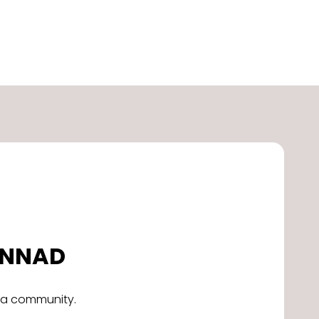
DONNAD
alla community.