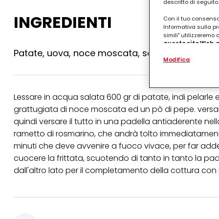
descritto di seguito.
INGREDIENTI
Con il tuo consenso,
Informativa sulla pr
simili" utilizzeremo
questo sito Web, p
Patate, uova, noce moscata, sale, pepe, rosma
personalizzato
. 
Modifica
(rispettivamente dell
terzi, conservare le
arricchiti con dati o
particolare per visu
identificati) su ques
Lessare in acqua salata 600 gr di patate, indi pelarle 
misurare e ottimizz
grattugiata di noce moscata ed un pò di pepe. versar
Puoi trovare maggior
quindi versare il tutto in una padella antiaderente nel
collegata nel piè di 
rametto di rosmarino, che andrà tolto immediatamente 
qualsiasi momento co
collegata nel piè di 
minuti che deve avvenire a fuoco vivace, per far adde
periodo di conserva
cuocere la frittata, scuotendo di tanto in tanto la pad
"modifica" di seguito
dall'altro lato per il completamento della cottura con 
Se fai clic su "Modif
per uno o più degli 
tuoi dati personali p
necessari per fornirt