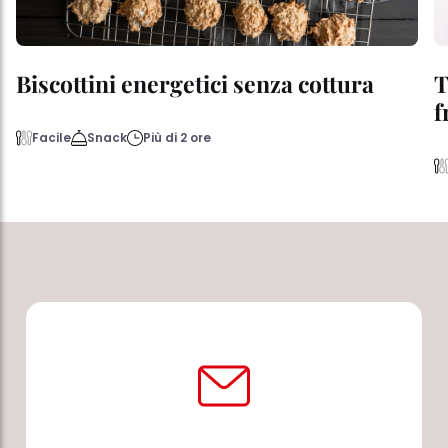
Biscottini energetici senza cottura
T
f
Facile
Snack
Più di 2 ore