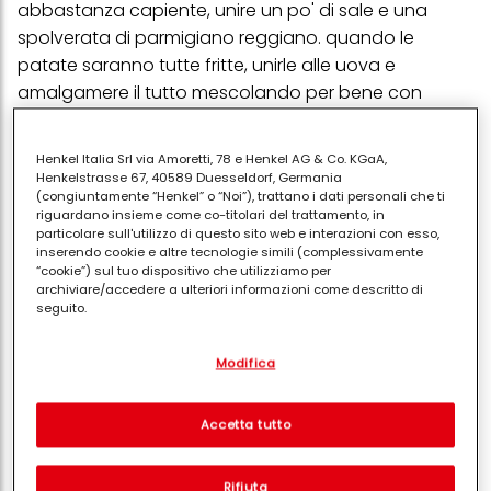
abbastanza capiente, unire un po' di sale e una
spolverata di parmigiano reggiano. quando le
patate saranno tutte fritte, unirle alle uova e
amalgamere il tutto mescolando per bene con
delicatezza. bagnare con l'olio il fondo di un tegame
per friggere dal diametro di circa 22 cm e metterlo
Henkel Italia Srl via Amoretti, 78 e Henkel AG & Co. KGaA,
sul fuoco a scaldare per qualche secondo. versarvi
Henkelstrasse 67, 40589 Duesseldorf, Germania
(congiuntamente “Henkel” o “Noi”), trattano i dati personali che ti
dentro la metà del composto formato dalle patate e
riguardano insieme come co-titolari del trattamento, in
le uova, aggiustarlo con una palettina di legno per
particolare sull'utilizzo di questo sito web e interazioni con esso,
inserendo cookie e altre tecnologie simili (complessivamente
ricoprire bene tutto il fondo del tegame; aggiungere,
“cookie”) sul tuo dispositivo che utilizziamo per
poi, su tutta la superficie della frittata la mozzarella
archiviare/accedere a ulteriori informazioni come descritto di
ridotta in piccoli pezzi, il prosciutto anch'esso a
seguito.
pezzetti e subito ricoprire il tutto con le restanti
Con il tuo consenso, noi e i nostri partner (inclusi come titolari
patate ricordandosi sempre di distribuirle per bene
Modifica
separati o co-titolari come indicato nella nostra Informativa sulla
protezione dei dati collegata nel piè di pagina, Sezione "Cookie,
utilizzando il mestolo piatto di legno. far cuocere a
pixel, impronte digitali e tecnologie simili" utilizzeremo anche
fuoco basso la frittata per circa 10 minuti coprendola
cookie ed elaboreremo i dati relativi a te per
misurare e
Accetta tutto
ottimizzare le prestazioni di questo sito Web, per fornirti
con un coperchio, poi rivoltarla e far terminare la
funzionalità che migliorano l'utilizzo di questo sito Web
cottura, sempre per 10 minuti anche dall'altro lato.
e/o per marketing personalizzato
. Analizzeremo il tuo utilizzo
Rifiuta