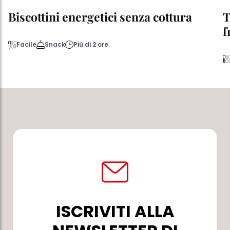
Biscottini energetici senza cottura
T
f
Facile
Snack
Più di 2 ore
ISCRIVITI ALLA