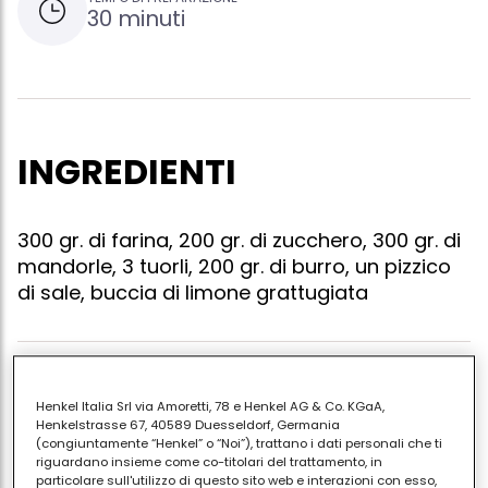
30 minuti
INGREDIENTI
300 gr. di farina, 200 gr. di zucchero, 300 gr. di
mandorle, 3 tuorli, 200 gr. di burro, un pizzico
di sale, buccia di limone grattugiata
Sbollentate le mandorle e spellatele; mettetele in
Henkel Italia Srl via Amoretti, 78 e Henkel AG & Co. KGaA,
forno ad asciugare, quindi tritatele
Henkelstrasse 67, 40589 Duesseldorf, Germania
grossolanamente. mescolatele alla farina, allo
(congiuntamente “Henkel” o “Noi”), trattano i dati personali che ti
riguardano insieme come co-titolari del trattamento, in
zucchero, al sale, al burro fuso e ai tuorli leggermente
particolare sull'utilizzo di questo sito web e interazioni con esso,