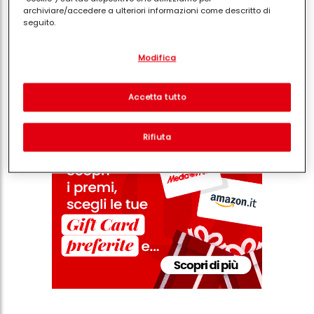
archiviare/accedere a ulteriori informazioni come descritto di
seguito.
Con il tuo consenso, noi e i nostri partner (inclusi come titolari
Condividi
Modifica
separati o co-titolari come indicato nella nostra Informativa sulla
protezione dei dati collegata nel piè di pagina, Sezione "Cookie,
pixel, impronte digitali e tecnologie simili" utilizzeremo anche
cookie ed elaboreremo i dati relativi a te per
misurare e
Accetta tutto
ottimizzare le prestazioni di questo sito Web, per fornirti
funzionalità che migliorano l'utilizzo di questo sito Web
e/o per marketing personalizzato
. Analizzeremo il tuo utilizzo
Rifiuta
di questo sito Web e le tue interazioni commerciali con noi
(rispettivamente dell'azienda per cui lavori) per) e su tale base
tracciare i tuoi acquisti dei nostri prodotti su siti Web di terzi,
conservare le nostre informazioni sulle entità commerciali e
creare profili individuali su di te che potrebbero essere arricchiti
con dati ottenuti da terze parti e altri siti Web. Utilizziamo questi
profili per scopi di marketing personalizzato, in particolare per
visualizzare annunci pubblicitari che potrebbero interessarti
(basati, ad esempio, sui tuoi interessi identificati) su questo sito
web e altri media (di terzi) tramite i dispositivi assegnati a te o
alla tua famiglia, nonché per misurare e ottimizzare il successo
delle campagne pubblicitarie.
Puoi trovare maggiori informazioni sul trattamento dei tuoi dati
nella nostra Informativa sulla protezione dei dati collegata nel piè