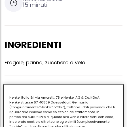
15 minuti
INGREDIENTI
Fragole, panna, zucchero a velo
Pulite lavate e asciugate le fragole. tagliatele in
quarti e disponetele nei piattini o nelle coppe.
Henkel Italia Srl via Amoretti, 78 e Henkel AG & Co. KGaA,
spolverizzatele con poco zucchero a velo. montate
Henkelstrasse 67, 40589 Duesseldorf, Germania
(congiuntamente “Henkel” o “Noi”), trattano i dati personali che ti
la panna con poco zucchero. ricoprite le fragole con
riguardano insieme come co-titolari del trattamento, in
la panna.
particolare sull'utilizzo di questo sito web e interazioni con esso,
inserendo cookie e altre tecnologie simili (complessivamente
“cookie”) sul tuo dispositivo che utilizziamo per